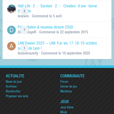
Half-Life 2 : Survivor 2 - Création d'une borne
d'arcade
2
levelkro
· Commencé
le 5 avril
Présentation & nouveau stream CSGO
1
Dr.KinSlayeR
· Commencé
le 22 septembre 2015
LAN'Oween 2025 – LAN Fun les 17-18-19 octobre
au sud de Lyon !
1
Aurelienazerty
· Commencé
le 10 septembre 2025
ACTUALITÉ
COMMUNAUTÉ
News du jour
Forum
Archives
Soirée de jeu
Rechercher
Membres
Proposer une actu
JEUX
Jeux Valve
Mods