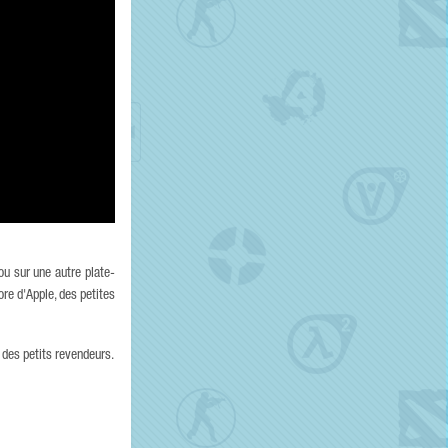
u sur une autre plate-
re d'Apple, des petites
 des petits revendeurs.