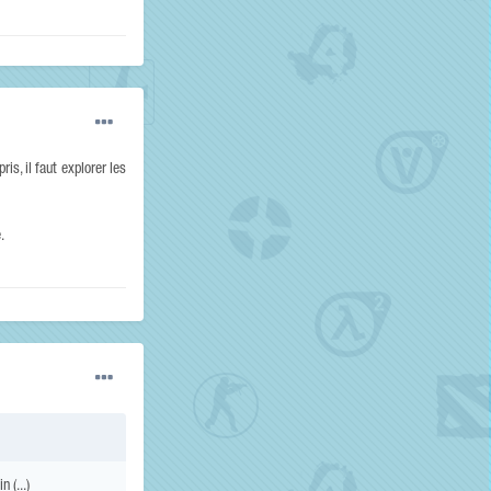
is, il faut explorer les
.
 (...)