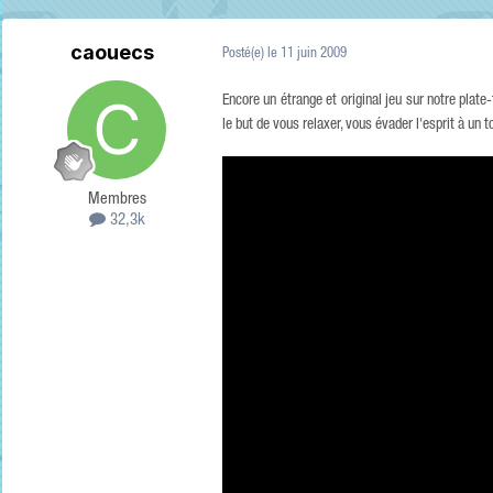
caouecs
Posté(e)
le 11 juin 2009
Encore un étrange et original jeu sur notre plat
le but de vous relaxer, vous évader l'esprit à un to
Membres
32,3k