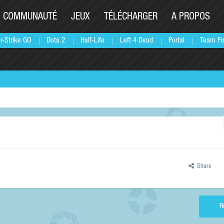
COMMUNAUTÉ
JEUX
TÉLÉCHARGER
A PROPOS
r-Strike GO
Dota 2
Half-Life
Left 4 Dead
Portal
Team Fo
Share
R