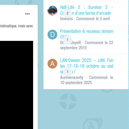
de ma recherche
RECHERCHER LES
Half-Life 2 : Survivor 2 -
RÉSULTATS DANS…
Création d'une borne d'arcade
2
levelkro
· Commencé
le 5 avril
Titres et corps
des contenus
 cinématique, mais avec
Présentation & nouveau stream
Titres des
CSGO
contenus
1
Dr.KinSlayeR
· Commencé
le 22
uniquement
septembre 2015
LAN'Oween 2025 – LAN Fun
les 17-18-19 octobre au sud
de Lyon !
1
Aurelienazerty
· Commencé
le
10 septembre 2025