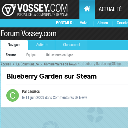
ACTUALITÉ
PORTAILS :
Valve
Steam
Counte
Forum Vossey.com
Naviguer
Activité
Classement
Forums
Équipe
Utilisateurs en ligne
Blueberry Garden sur Steam
Accueil
La Communauté
Commentaires de News
Blueberry Garden sur Steam
Par
caouecs
le 11 juin 2009
dans
Commentaires de News