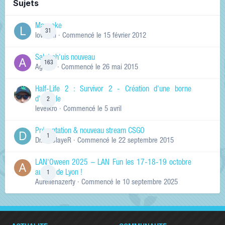
Sujets
Manneke
31
lowskill
· Commencé
le 15 février 2012
Salut ch'uis nouveau
163
Ag0Nie
· Commencé
le 26 mai 2015
Half-Life 2 : Survivor 2 - Création d'une borne
d'arcade
2
levelkro
· Commencé
le 5 avril
Présentation & nouveau stream CSGO
1
Dr.KinSlayeR
· Commencé
le 22 septembre 2015
LAN'Oween 2025 – LAN Fun les 17-18-19 octobre
au sud de Lyon !
1
Aurelienazerty
· Commencé
le 10 septembre 2025