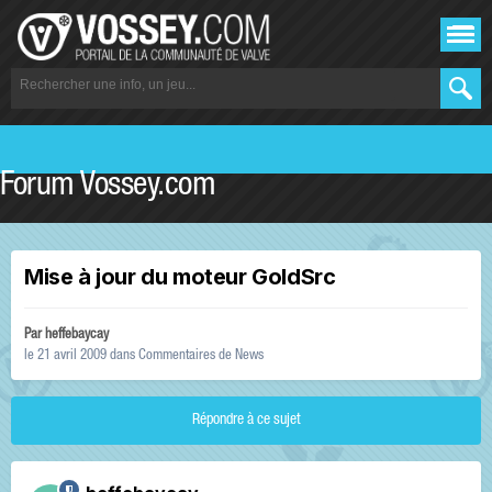
Forum Vossey.com
Mise à jour du moteur GoldSrc
Par
heffebaycay
le 21 avril 2009
dans
Commentaires de News
Répondre à ce sujet