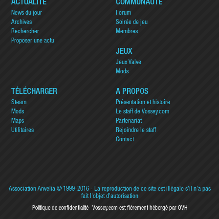
ACTUALITÉ
COMMUNAUTÉ
News du jour
Forum
Archives
Soirée de jeu
Rechercher
Membres
Proposer une actu
JEUX
Jeux Valve
Mods
TÉLÉCHARGER
A PROPOS
Steam
Présentation et histoire
Mods
Le staff de Vossey.com
Maps
Partenariat
Utilitaires
Rejoindre le staff
Contact
Association Anvelia
© 1999-2016 - La reproduction de ce site est illégale s'il n'a pas
fait l'objet d'autorisation
Politique de confidentialité
Vossey.com est fièrement hébergé par OVH