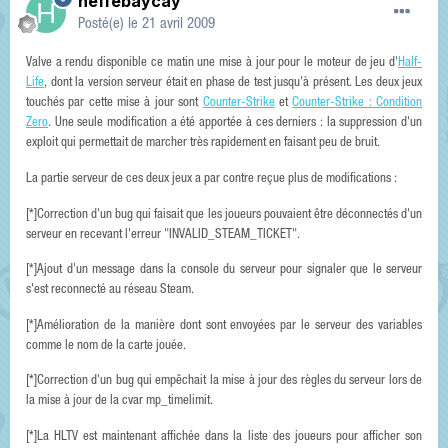
heffebaycay
Posté(e)
le 21 avril 2009
Valve a rendu disponible ce matin une mise à jour pour le moteur de jeu d'
Half-
Life
, dont la version serveur était en phase de test jusqu'à présent. Les deux jeux
touchés par cette mise à jour sont
Counter-Strike
et
Counter-Strike : Condition
Zero
. Une seule modification a été apportée à ces derniers : la suppression d'un
exploit qui permettait de marcher très rapidement en faisant peu de bruit.
La partie serveur de ces deux jeux a par contre reçue plus de modifications :
[*]Correction d'un bug qui faisait que les joueurs pouvaient être déconnectés d'un
serveur en recevant l'erreur "INVALID_STEAM_TICKET".
[*]Ajout d'un message dans la console du serveur pour signaler que le serveur
s'est reconnecté au réseau Steam.
[*]Amélioration de la manière dont sont envoyées par le serveur des variables
comme le nom de la carte jouée.
[*]Correction d'un bug qui empêchait la mise à jour des règles du serveur lors de
la mise à jour de la cvar mp_timelimit.
[*]La HLTV est maintenant affichée dans la liste des joueurs pour afficher son