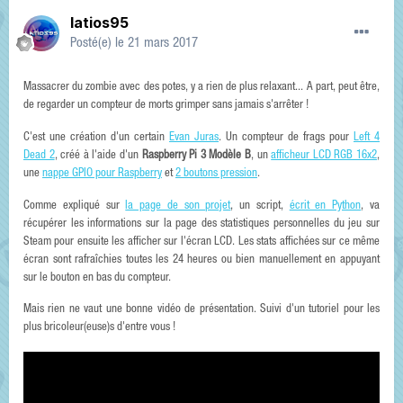
latios95
Posté(e)
le 21 mars 2017
Massacrer du zombie avec des potes, y a rien de plus relaxant... A part, peut être,
de regarder un compteur de morts grimper sans jamais s'arrêter !
C'est une création d'un certain
Evan Juras
. Un compteur de frags pour
Left 4
Dead 2
, créé à l'aide d'un
Raspberry Pi 3 Modèle B
, un
afficheur LCD RGB 16x2
,
une
nappe GPIO pour Raspberry
et
2 boutons pression
.
Comme expliqué sur
la page de son projet
, un script,
écrit en Python
, va
récupérer les informations sur la page des statistiques personnelles du jeu sur
Steam pour ensuite les afficher sur l'écran LCD. Les stats affichées sur ce même
écran sont rafraîchies toutes les 24 heures ou bien manuellement en appuyant
sur le bouton en bas du compteur.
Mais rien ne vaut une bonne vidéo de présentation. Suivi d'un tutoriel pour les
plus bricoleur(euse)s d'entre vous !