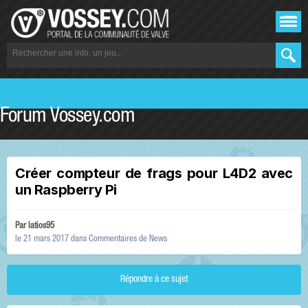
Forum Vossey.com
Créer compteur de frags pour L4D2 avec
un Raspberry Pi
Par
latios95
le 21 mars 2017
dans
Commentaires de News
Répondre à ce sujet