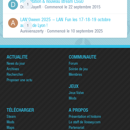
Présentation & nouveau stream CSGO
1
Dr.KinSlayeR
· Commencé
le 22 septembre 2015
LAN'Oween 2025 – LAN Fun les 17-18-19 octobre
au sud de Lyon !
1
Aurelienazerty
· Commencé
le 10 septembre 2025
ACTUALITÉ
COMMUNAUTÉ
News du jour
Forum
Archives
Soirée de jeu
Rechercher
Membres
Proposer une actu
JEUX
Jeux Valve
Mods
TÉLÉCHARGER
A PROPOS
Steam
Présentation et histoire
Mods
Le staff de Vossey.com
Maps
Partenariat