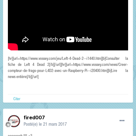
[hr][url=https://www.vossey.com/jeu/Left-4-Dead-2--i1440.htm][b]Consulter la
fiche de Left 4 Dead 2[/b][/url][hr][url=https://www.vossey.com/news/Creer-
compteur-de-frags-pour-L4D2-avec-un-Raspberry-Pi--i20400.htm][b]Lire la
news entière[/b][/url]
Citer
fired007
Posté(e)
le 21 mars 2017