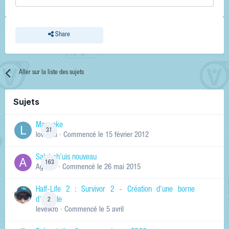
Share
Aller sur la liste des sujets
Sujets
Manneke
31
lowskill
· Commencé
le 15 février 2012
Salut ch'uis nouveau
163
Ag0Nie
· Commencé
le 26 mai 2015
Half-Life 2 : Survivor 2 - Création d'une borne
d'arcade
2
levelkro
· Commencé
le 5 avril