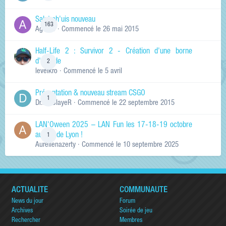
Salut ch'uis nouveau
163
Ag0Nie
· Commencé
le 26 mai 2015
Half-Life 2 : Survivor 2 - Création d'une borne
d'arcade
2
levelkro
· Commencé
le 5 avril
Présentation & nouveau stream CSGO
1
Dr.KinSlayeR
· Commencé
le 22 septembre 2015
LAN'Oween 2025 – LAN Fun les 17-18-19 octobre
au sud de Lyon !
1
Aurelienazerty
· Commencé
le 10 septembre 2025
ACTUALITÉ
COMMUNAUTÉ
News du jour
Forum
Archives
Soirée de jeu
Rechercher
Membres