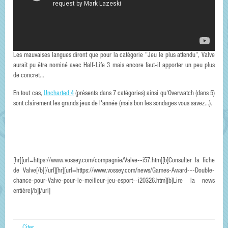
Les mauvaises langues diront que pour la catégorie "Jeu le plus attendu", Valve
aurait pu être nominé avec Half-Life 3 mais encore faut-il apporter un peu plus
de concret...
En tout cas,
Uncharted 4
(présents dans 7 catégories) ainsi qu'Overwatch (dans 5)
sont clairement les grands jeux de l'année (mais bon les sondages vous savez...).
[hr][url=https://www.vossey.com/compagnie/Valve--i57.htm][b]Consulter la fiche
de Valve[/b][/url][hr][url=https://www.vossey.com/news/Games-Award---Double-
chance-pour-Valve-pour-le-meilleur-jeu-esport--i20326.htm][b]Lire la news
entière[/b][/url]