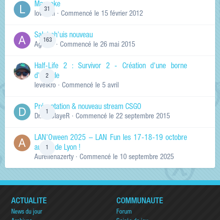
Manneke
31
lowskill
· Commencé
le 15 février 2012
Salut ch'uis nouveau
163
Ag0Nie
· Commencé
le 26 mai 2015
Half-Life 2 : Survivor 2 - Création d'une borne
d'arcade
2
levelkro
· Commencé
le 5 avril
Présentation & nouveau stream CSGO
1
Dr.KinSlayeR
· Commencé
le 22 septembre 2015
LAN'Oween 2025 – LAN Fun les 17-18-19 octobre
au sud de Lyon !
1
Aurelienazerty
· Commencé
le 10 septembre 2025
ACTUALITÉ
COMMUNAUTÉ
News du jour
Forum