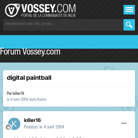
Forum Vossey.com
digital paintball
Par
killer16
le 4 avril 2004
dans
Autres
killer16
Posté(e)
le 4 avril 2004