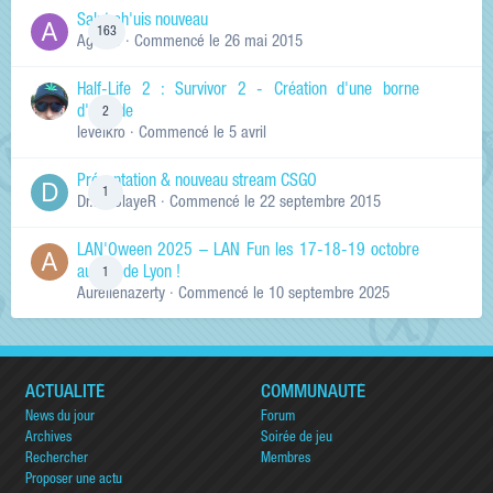
Salut ch'uis nouveau
163
Ag0Nie
· Commencé
le 26 mai 2015
Half-Life 2 : Survivor 2 - Création d'une borne
d'arcade
2
levelkro
· Commencé
le 5 avril
Présentation & nouveau stream CSGO
1
Dr.KinSlayeR
· Commencé
le 22 septembre 2015
LAN'Oween 2025 – LAN Fun les 17-18-19 octobre
au sud de Lyon !
1
Aurelienazerty
· Commencé
le 10 septembre 2025
ACTUALITÉ
COMMUNAUTÉ
News du jour
Forum
Archives
Soirée de jeu
Rechercher
Membres
Proposer une actu