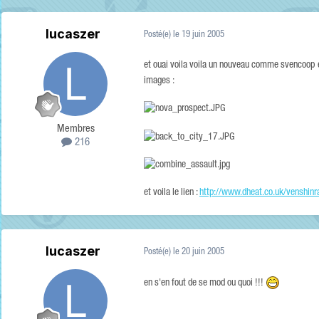
lucaszer
Posté(e)
le 19 juin 2005
et ouai voila voila un nouveau comme svencoop 
images :
Membres
216
et voila le lien :
http://www.dheat.co.uk/venshinr
lucaszer
Posté(e)
le 20 juin 2005
en s'en fout de se mod ou quoi !!!