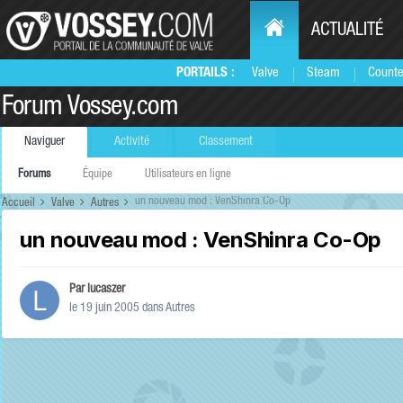
ACTUALITÉ
PORTAILS :
Valve
Steam
Counte
Forum Vossey.com
Naviguer
Activité
Classement
Forums
Équipe
Utilisateurs en ligne
un nouveau mod : VenShinra Co-Op
Accueil
Valve
Autres
un nouveau mod : VenShinra Co-Op
Par
lucaszer
le 19 juin 2005
dans
Autres