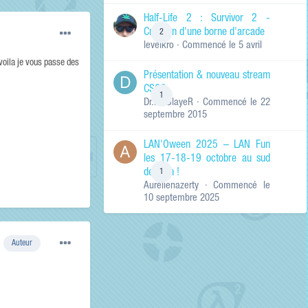
de ma recherche
RECHERCHER LES
Half-Life 2 : Survivor 2 -
RÉSULTATS DANS…
Création d'une borne d'arcade
2
levelkro
· Commencé
le 5 avril
Titres et corps
des contenus
voila je vous passe des
Présentation & nouveau stream
Titres des
CSGO
contenus
1
Dr.KinSlayeR
· Commencé
le 22
uniquement
septembre 2015
LAN'Oween 2025 – LAN Fun
les 17-18-19 octobre au sud
de Lyon !
1
Aurelienazerty
· Commencé
le
10 septembre 2025
Auteur