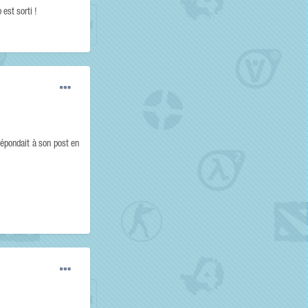
 est sorti !
i répondait à son post en