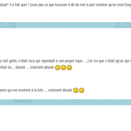
laud" il a fait quoi ? jvois pas ce que lucaszer a dit de mal à part montrer qu'un mod Coop
 pas fait gaffe, c'était luca qui répondait à son propre topic .... j'ai cru que c'était qq'un qu
tait lui.... désolé .... vraiment désolé
xams qui me montent à la tete .... vraiment désolé