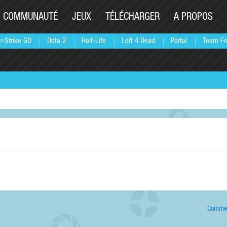
COMMUNAUTÉ
JEUX
TÉLÉCHARGER
A PROPOS
r-Strike GO
Dota 2
Half-Life
Left 4 Dead
Portal
Team Fo
Commen