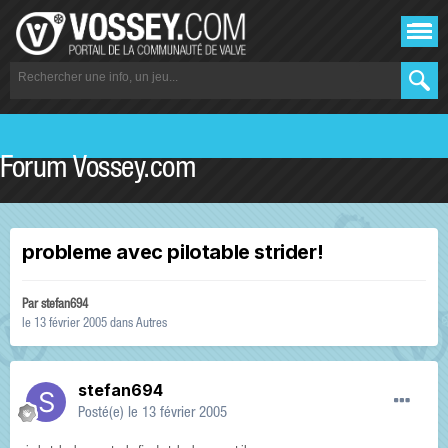
Forum Vossey.com
probleme avec pilotable strider!
Par
stefan694
le 13 février 2005
dans
Autres
stefan694
Posté(e)
le 13 février 2005