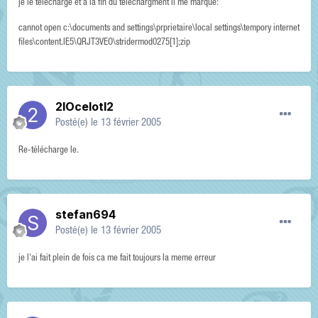
je le telecharge et a la fin du telechargment il me marque:
cannot open c:\documents and settings\prprietaire\local settings\tempory internet
files\content.IE5\QRJT3VEO\stridermod0275[1];zip
2IOcelotI2
Posté(e)
le 13 février 2005
Re-télécharge le.
stefan694
Posté(e)
le 13 février 2005
je l'ai fait plein de fois ca me fait toujours la meme erreur