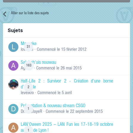
Aller sur la liste des sujets
Sujets
Manneke
31
lowskill
· Commencé
le 15 février 2012
Salut ch'uis nouveau
163
Ag0Nie
· Commencé
le 26 mai 2015
Half-Life 2 : Survivor 2 - Création d'une borne
d'arcade
2
levelkro
· Commencé
le 5 avril
Présentation & nouveau stream CSGO
1
Dr.KinSlayeR
· Commencé
le 22 septembre 2015
LAN'Oween 2025 – LAN Fun les 17-18-19 octobre
au sud de Lyon !
1