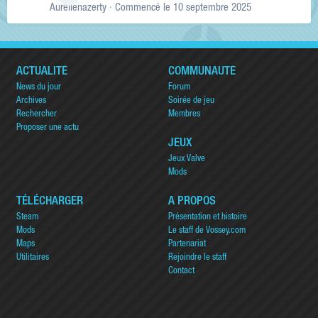
Aurelienazerty
· Commencé
le 10 septembre 2025
ACTUALITÉ
COMMUNAUTÉ
News du jour
Forum
Archives
Soirée de jeu
Rechercher
Membres
Proposer une actu
JEUX
Jeux Valve
Mods
TÉLÉCHARGER
A PROPOS
Steam
Présentation et histoire
Mods
Le staff de Vossey.com
Maps
Partenariat
Utilitaires
Rejoindre le staff
Contact