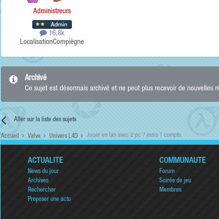
Administreurs
16,8k
Localisation
Compiègne
Archivé
Ce sujet est désormais archivé et ne peut plus recevoir de nouvelles 
Aller sur la liste des sujets
Jouer en lan avec 2 pc ? mais 1 compte.
Accueil
Valve
Univers L4D
ACTUALITÉ
COMMUNAUTÉ
News du jour
Forum
Archives
Soirée de jeu
Rechercher
Membres
Proposer une actu