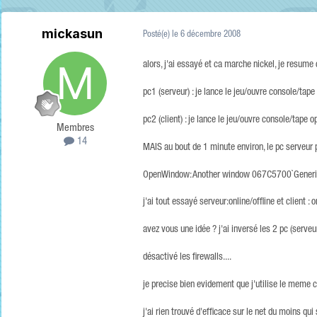
mickasun
Posté(e)
le 6 décembre 2008
alors, j'ai essayé et ca marche nickel, je resume c
pc1 (serveur) : je lance le jeu/ouvre console/tape
pc2 (client) : je lance le jeu/ouvre console/tape o
Membres
14
MAIS au bout de 1 minute environ, le pc serveur p
OpenWindow: Another window 067C5700`GenericCon
j'ai tout essayé serveur:online/offline et client : on
avez vous une idée ? j'ai inversé les 2 pc (serveur
désactivé les firewalls....
je precise bien evidement que j'utilise le meme co
j'ai rien trouvé d'efficace sur le net du moins qui s