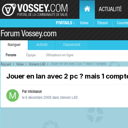
ACTUALITÉ
PORTAILS :
Valve
Steam
Counte
Forum Vossey.com
Naviguer
Activité
Classement
Forums
Équipe
Utilisateurs en ligne
Jouer en lan avec 2 pc ? mais 1 compte.
Accueil
Valve
Univers L4D
Jouer en lan avec 2 pc ? mais 1 compt
Par
mickasun
le 6 décembre 2008
dans
Univers L4D