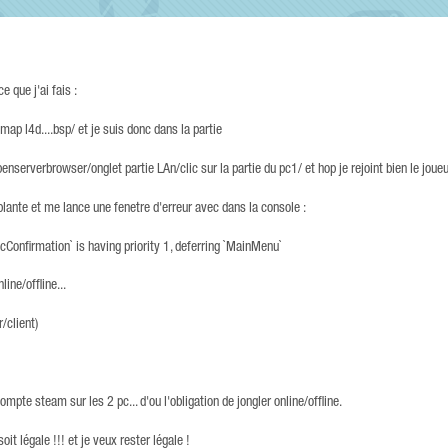
e que j'ai fais :
 map l4d....bsp/ et je suis donc dans la partie
penserverbrowser/onglet partie LAn/clic sur la partie du pc1/ et hop je rejoint bien le joueur
lante et me lance une fenetre d'erreur avec dans la console :
firmation` is having priority 1, deferring `MainMenu`
line/offline...
/client)
mpte steam sur les 2 pc... d'ou l'obligation de jongler online/offline.
oit légale !!! et je veux rester légale !