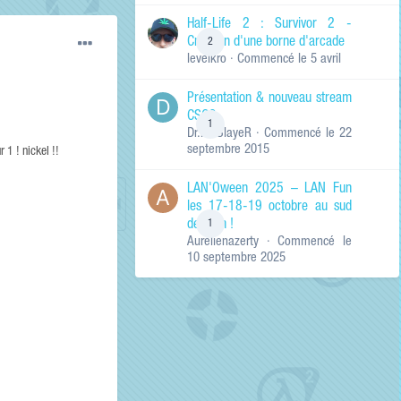
de ma recherche
RECHERCHER LES
Half-Life 2 : Survivor 2 -
RÉSULTATS DANS…
Création d'une borne d'arcade
2
levelkro
· Commencé
le 5 avril
Titres et corps
des contenus
Présentation & nouveau stream
Titres des
CSGO
contenus
1
Dr.KinSlayeR
· Commencé
le 22
uniquement
septembre 2015
 1 ! nickel !!
LAN'Oween 2025 – LAN Fun
les 17-18-19 octobre au sud
de Lyon !
1
Aurelienazerty
· Commencé
le
10 septembre 2025