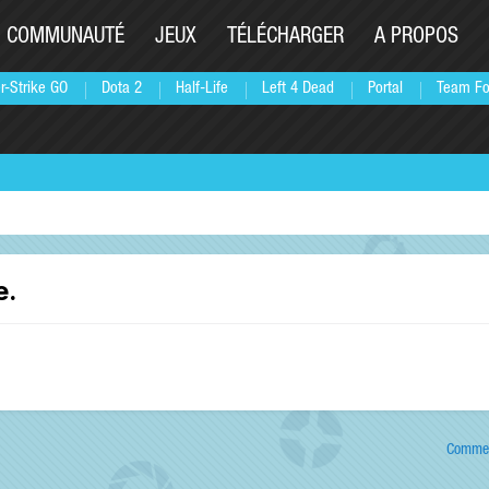
COMMUNAUTÉ
JEUX
TÉLÉCHARGER
A PROPOS
r-Strike GO
Dota 2
Half-Life
Left 4 Dead
Portal
Team Fo
e.
Commen