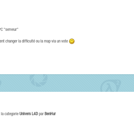
 PC "serveur"
t changer la difficulté ou la map via un vote
 la categorie
Univers L4D
par
BenHur