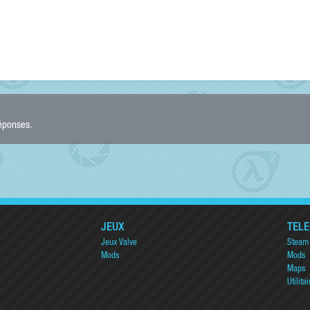
réponses.
JEUX
TÉL
Jeux Valve
Steam
Mods
Mods
Maps
Utilitai