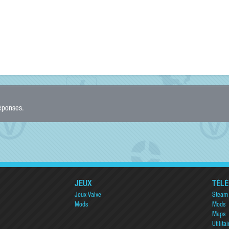
réponses.
JEUX
TÉL
Jeux Valve
Steam
Mods
Mods
Maps
Utilitai