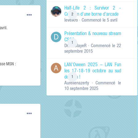
de ma recherche
RECHERCHER LES
Half-Life 2 : Survivor 2 -
RÉSULTATS DANS…
Création d'une borne d'arcade
2
levelkro
· Commencé
le 5 avril
Titres et corps
des contenus
vril.
Présentation & nouveau stream
Titres des
CSGO
contenus
1
Dr.KinSlayeR
· Commencé
le 22
uniquement
septembre 2015
esse MSN :
LAN'Oween 2025 – LAN Fun
les 17-18-19 octobre au sud
de Lyon !
1
Aurelienazerty
· Commencé
le
10 septembre 2025