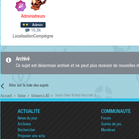
Administreurs
16,8k
Localisation
Compiègne
Archivé
Ce sujet est désormais archivé et ne peut plus recevoir de nouvelles 
Aller sur la liste des sujets
Team Over Killed Recrute !!
Accueil
Valve
Univers L4D
ACTUALITÉ
COMMUNAUTÉ
News du jour
Forum
Archives
Soirée de jeu
Rechercher
Membres
Proposer une actu