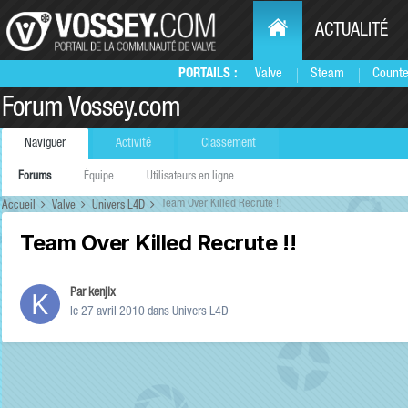
ACTUALITÉ
PORTAILS :
Valve
Steam
Counte
Forum Vossey.com
Naviguer
Activité
Classement
Forums
Équipe
Utilisateurs en ligne
Team Over Killed Recrute !!
Accueil
Valve
Univers L4D
Team Over Killed Recrute !!
Par
kenjix
le 27 avril 2010
dans
Univers L4D