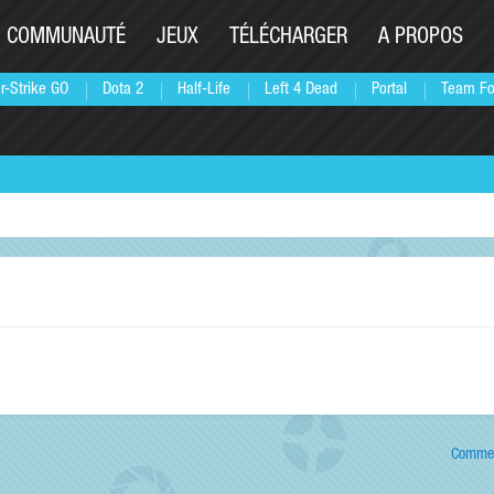
COMMUNAUTÉ
JEUX
TÉLÉCHARGER
A PROPOS
r-Strike GO
Dota 2
Half-Life
Left 4 Dead
Portal
Team Fo
Commen