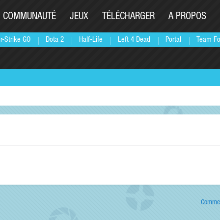
COMMUNAUTÉ
JEUX
TÉLÉCHARGER
A PROPOS
r-Strike GO
Dota 2
Half-Life
Left 4 Dead
Portal
Team Fo
Commen