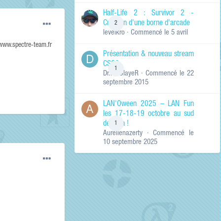
de ma recherche
RECHERCHER LES
Half-Life 2 : Survivor 2 -
RÉSULTATS DANS…
Création d'une borne d'arcade
2
levelkro
· Commencé
le 5 avril
Titres et corps
des contenus
m www.spectre-team.fr
Présentation & nouveau stream
Titres des
CSGO
contenus
1
Dr.KinSlayeR
· Commencé
le 22
uniquement
septembre 2015
LAN'Oween 2025 – LAN Fun
les 17-18-19 octobre au sud
de Lyon !
1
Aurelienazerty
· Commencé
le
10 septembre 2025