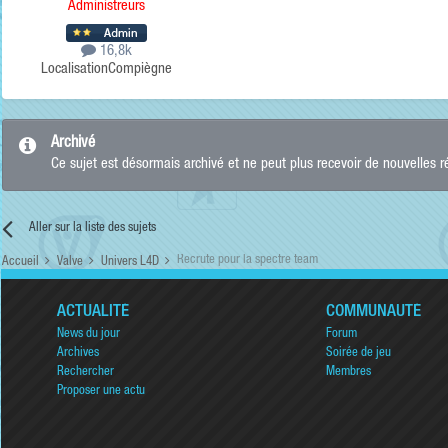
Administreurs
16,8k
Localisation
Compiègne
Archivé
Ce sujet est désormais archivé et ne peut plus recevoir de nouvelles 
Aller sur la liste des sujets
Recrute pour la spectre team
Accueil
Valve
Univers L4D
ACTUALITÉ
COMMUNAUTÉ
News du jour
Forum
Archives
Soirée de jeu
Rechercher
Membres
Proposer une actu