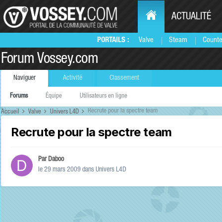
ACTUALITÉ
PORTAILS :
Valve
Steam
Counte
Forum Vossey.com
Naviguer
Activité
Classement
Forums
Équipe
Utilisateurs en ligne
Recrute pour la spectre team
Accueil
Valve
Univers L4D
Recrute pour la spectre team
Par
Daboo
le 29 mars 2009
dans
Univers L4D