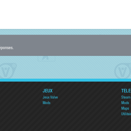
réponses.
JEUX
TÉL
Jeux Valve
Steam
Mods
Mods
Maps
Utilitai