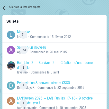
Aller sur la liste des sujets
Sujets
Manneke
31
lowskill
· Commencé
le 15 février 2012
Salut ch'uis nouveau
163
Ag0Nie
· Commencé
le 26 mai 2015
Half-Life 2 : Survivor 2 - Création d'une borne
d'arcade
2
levelkro
· Commencé
le 5 avril
Présentation & nouveau stream CSGO
1
Dr.KinSlayeR
· Commencé
le 22 septembre 2015
LAN'Oween 2025 – LAN Fun les 17-18-19 octobre
au sud de Lyon !
1
Aurelienazerty
· Commencé
le 10 septembre 2025