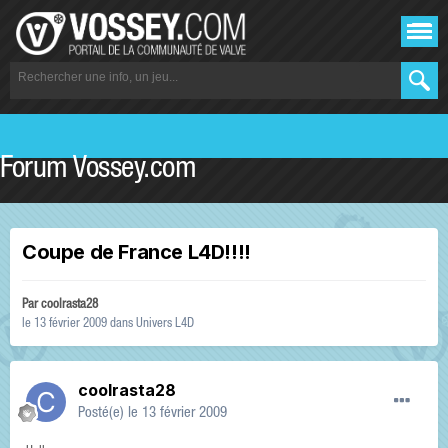
Forum Vossey.com
Coupe de France L4D!!!!
Par
coolrasta28
le 13 février 2009
dans
Univers L4D
coolrasta28
Posté(e)
le 13 février 2009