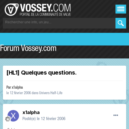
Forum Vossey.com
[HL1] Quelques questions.
Par
x1alpha
le 12 février 2006
dans
Univers Half-Life
x1alpha
Posté(e)
le 12 février 2006