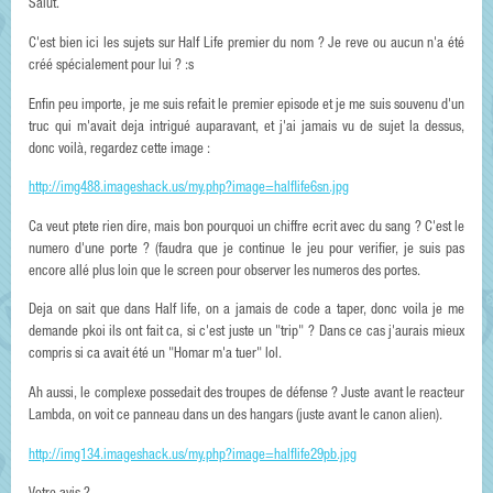
Salut.
C'est bien ici les sujets sur Half Life premier du nom ? Je reve ou aucun n'a été
créé spécialement pour lui ? :s
Enfin peu importe, je me suis refait le premier episode et je me suis souvenu d'un
truc qui m'avait deja intrigué auparavant, et j'ai jamais vu de sujet la dessus,
donc voilà, regardez cette image :
http://img488.imageshack.us/my.php?image=halflife6sn.jpg
Ca veut ptete rien dire, mais bon pourquoi un chiffre ecrit avec du sang ? C'est le
numero d'une porte ? (faudra que je continue le jeu pour verifier, je suis pas
encore allé plus loin que le screen pour observer les numeros des portes.
Deja on sait que dans Half life, on a jamais de code a taper, donc voila je me
demande pkoi ils ont fait ca, si c'est juste un "trip" ? Dans ce cas j'aurais mieux
compris si ca avait été un "Homar m'a tuer" lol.
Ah aussi, le complexe possedait des troupes de défense ? Juste avant le reacteur
Lambda, on voit ce panneau dans un des hangars (juste avant le canon alien).
http://img134.imageshack.us/my.php?image=halflife29pb.jpg