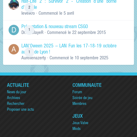
Half-Life 2 : Survivor 2 - Création d'une borne
d'arcade
2
levelkro
· Commencé
le 5 avril
Présentation & nouveau stream CSGO
1
Dr.KinSlayeR
· Commencé
le 22 septembre 2015
LAN'Oween 2025 – LAN Fun les 17-18-19 octobre
au sud de Lyon !
1
Aurelienazerty
· Commencé
le 10 septembre 2025
ACTUALITÉ
COMMUNAUTÉ
News du jour
Forum
Archives
Soirée de jeu
Rechercher
Membres
Proposer une actu
JEUX
Jeux Valve
Mods