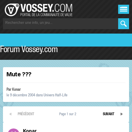
Forum Vossey.com
Mute ???
Par
Konar
le 9 décembre 2004
dans
Univers Half-Life
PRÉCÉDENT
Page 1 sur 2
SUIVANT
Konar