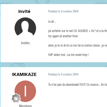
Invité
Posté(e)
le 9 octobre 2004
lu all ,
jai acheter sur le net CS SOURCE + HL² et a la fin
try again at another time
Invités
donc je le re dl et ca me fai la meme chose , je r
SVP aidez moi , ca me soule trop !
IKAMIKAZE
Posté(e)
le 9 octobre 2004
Tu n'as pas du downloade TOUT Cs source... En tou
Membres