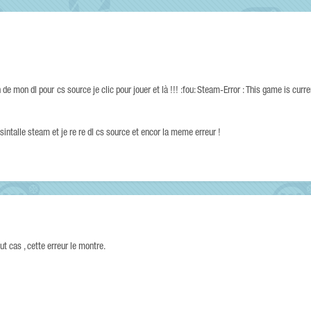
 de mon dl pour cs source je clic pour jouer et là !!! :fou: Steam-Error : This game is curr
esintalle steam et je re re dl cs source et encor la meme erreur !
t cas , cette erreur le montre.