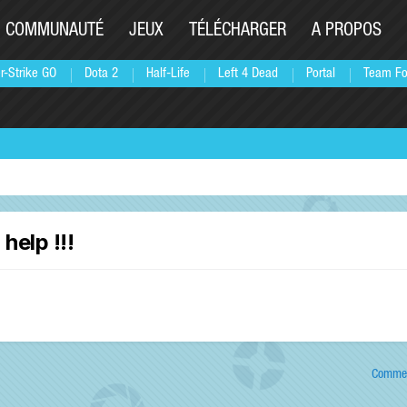
COMMUNAUTÉ
JEUX
TÉLÉCHARGER
A PROPOS
r-Strike GO
Dota 2
Half-Life
Left 4 Dead
Portal
Team Fo
elp !!!
Commen