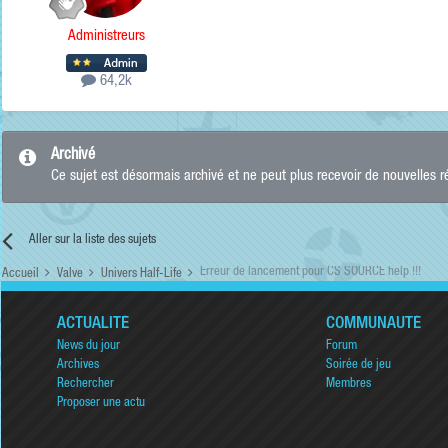
Administreurs
64,2k
Archivé
Ce sujet est désormais archivé et ne peut plus recevoir de nouvelles 
Aller sur la liste des sujets
Erreur de lancement pour CS SOURCE help !!!
Accueil
Valve
Univers Half-Life
ACTUALITÉ
COMMUNAUTÉ
News du jour
Forum
Archives
Soirée de jeu
Rechercher
Membres
Proposer une actu