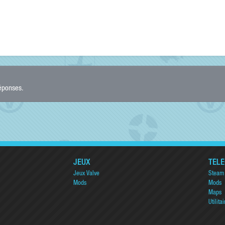
réponses.
JEUX
TÉL
Jeux Valve
Steam
Mods
Mods
Maps
Utilitai