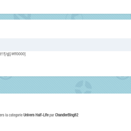
!!!
[/g][/#ff0000]
ers la categorie
Univers Half-Life
par
ChandlerBing82