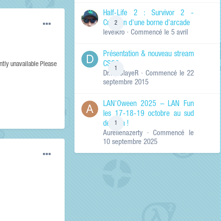
de ma recherche
RECHERCHER LES
Half-Life 2 : Survivor 2 -
RÉSULTATS DANS…
Création d'une borne d'arcade
2
levelkro
· Commencé
le 5 avril
Titres et corps
des contenus
Présentation & nouveau stream
Titres des
CSGO
contenus
ently unavailable Please
1
Dr.KinSlayeR
· Commencé
le 22
uniquement
septembre 2015
LAN'Oween 2025 – LAN Fun
les 17-18-19 octobre au sud
de Lyon !
1
Aurelienazerty
· Commencé
le
10 septembre 2025