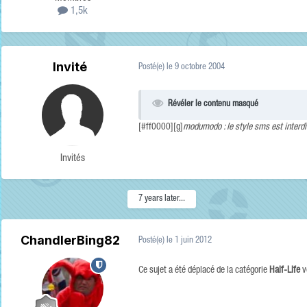
1,5k
Invité
Posté(e)
le 9 octobre 2004
Révéler le contenu masqué
[#ff0000][g]
modumodo : le style sms est interdit
Invités
7 years later...
ChandlerBing82
Posté(e)
le 1 juin 2012
Ce sujet a été déplacé de la catégorie
Half-Life
v