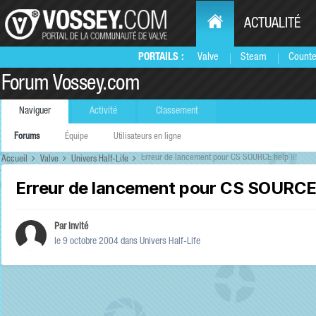
ACTUALITÉ
PORTAILS :
Valve
Steam
Counte
Forum Vossey.com
Naviguer
Activité
Classement
Forums
Équipe
Utilisateurs en ligne
Erreur de lancement pour CS SOURCE help !!!
Accueil
Valve
Univers Half-Life
Erreur de lancement pour CS SOURCE h
Par Invité
le 9 octobre 2004
dans
Univers Half-Life