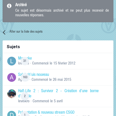
Archivé
Ce sujet est désormais archivé et ne peut plus recevoir de
nouvelles réponses.
Aller sur la liste des sujets
Sujets
Manneke
31
lowskill
· Commencé
le 15 février 2012
Salut ch'uis nouveau
163
Ag0Nie
· Commencé
le 26 mai 2015
Half-Life 2 : Survivor 2 - Création d'une borne
d'arcade
2
levelkro
· Commencé
le 5 avril
Présentation & nouveau stream CSGO
1