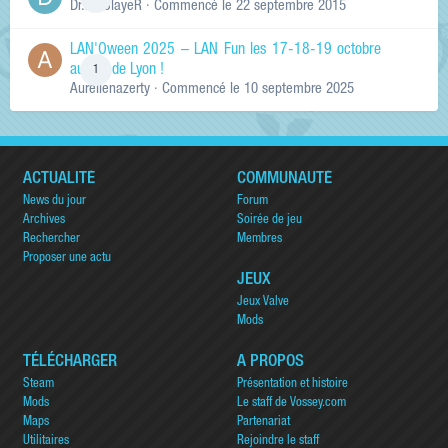
Dr.KinSlayeR
· Commencé
le 22 septembre 2015
LAN'Oween 2025 – LAN Fun les 17-18-19 octobre
au sud de Lyon !
1
Aurelienazerty
· Commencé
le 10 septembre 2025
ACTUALITÉ
COMMUNAUTÉ
News du jour
Forum
Archives
Soirée de jeu
Rechercher
Membres
Proposer une actu
JEUX
Jeux Valve
Mods
TÉLÉCHARGER
A PROPOS
Steam
Présentation et histoire
Mods
Le staff de Vossey.com
Maps
Partenariat
Utilitaires
Rejoindre le staff