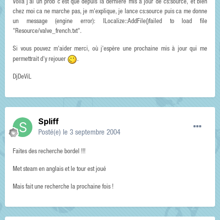
Voilà j'ai un prob c'est que depuis la dernière mis à jour de cs:source, et bien
chez moi ca ne marche pas, je m'explique, je lance cs:source puis ca me donne
un message (engine error): ILocalize::AddFile()failed to load file
"Resource/valve_french.txt".
Si vous pouvez m'aider merci, où j'espère une prochaine mis à jour qui me
permettrait d'y rejouer
.
DjDeViL
Spliff
Posté(e)
le 3 septembre 2004
Faites des recherche bordel !!!
Met steam en anglais et le tour est joué
Mais fait une recherche la prochaine fois !