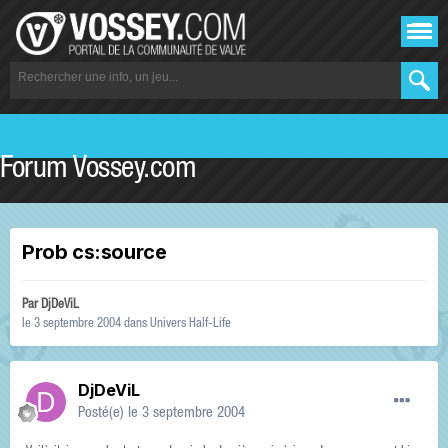
Forum Vossey.com
Prob cs:source
Par
DjDeViL
le 3 septembre 2004
dans
Univers Half-Life
DjDeViL
Posté(e)
le 3 septembre 2004