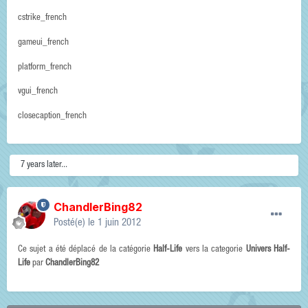
cstrike_french
gameui_french
platform_french
vgui_french
closecaption_french
7 years later...
ChandlerBing82
Posté(e)
le 1 juin 2012
Ce sujet a été déplacé de la catégorie
Half-Life
vers la categorie
Univers Half-
Life
par
ChandlerBing82