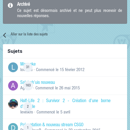
Archivé
Ce sujet est désormais archivé et ne peut plus recevoir de
nouvelles réponses.
Aller sur la liste des sujets
Sujets
Manneke
31
lowskill
· Commencé
le 15 février 2012
Salut ch'uis nouveau
163
Ag0Nie
· Commencé
le 26 mai 2015
Half-Life 2 : Survivor 2 - Création d'une borne
d'arcade
2
levelkro
· Commencé
le 5 avril
Présentation & nouveau stream CSGO
1