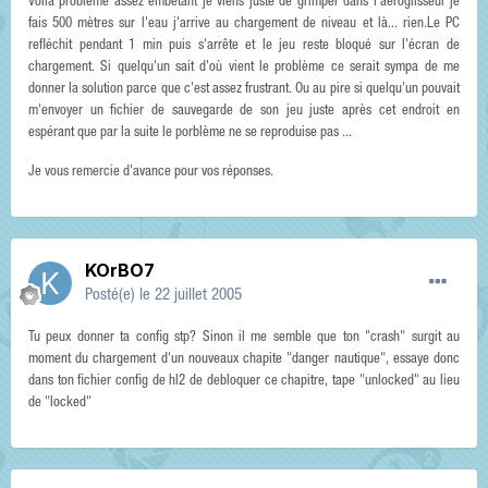
Voilà problème assez embêtant je viens juste de grimper dans l'aéroglisseur je
fais 500 mètres sur l'eau j'arrive au chargement de niveau et là... rien.Le PC
refléchit pendant 1 min puis s'arrête et le jeu reste bloqué sur l'écran de
chargement. Si quelqu'un sait d'où vient le problème ce serait sympa de me
donner la solution parce que c'est assez frustrant. Ou au pire si quelqu'un pouvait
m'envoyer un fichier de sauvegarde de son jeu juste après cet endroit en
espérant que par la suite le porblème ne se reproduise pas ...
Je vous remercie d'avance pour vos réponses.
KOrBO7
Posté(e)
le 22 juillet 2005
Tu peux donner ta config stp? Sinon il me semble que ton "crash" surgit au
moment du chargement d'un nouveaux chapite "danger nautique", essaye donc
dans ton fichier config de hl2 de debloquer ce chapitre, tape "unlocked" au lieu
de "locked"