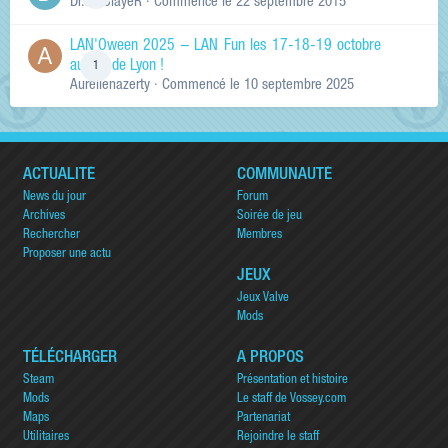
Dr.KinSlayeR
· Commencé
le 22 septembre 2015
LAN'Oween 2025 – LAN Fun les 17-18-19 octobre
au sud de Lyon !
1
Aurelienazerty
· Commencé
le 10 septembre 2025
ACTUALITÉ
COMMUNAUTÉ
News du jour
Forum
Archives
Soirée de jeu
Rechercher
Membres
Proposer une actu
JEUX
Jeux Valve
Mods
TÉLÉCHARGER
A PROPOS
Steam
Présentation et histoire
Mods
Le staff de Vossey.com
Maps
Partenariat
Utilitaires
Rejoindre le staff