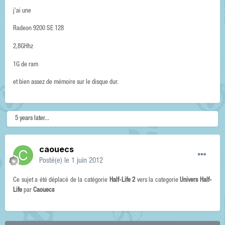
j'ai une
Radeon 9200 SE 128
2,8GHhz
1G de ram
et bien assez de mémoire sur le disque dur.
5 years later...
caouecs
Posté(e)
le 1 juin 2012
Ce sujet a été déplacé de la catégorie
Half-Life 2
vers la categorie
Univers Half-
Life
par
Caouecs