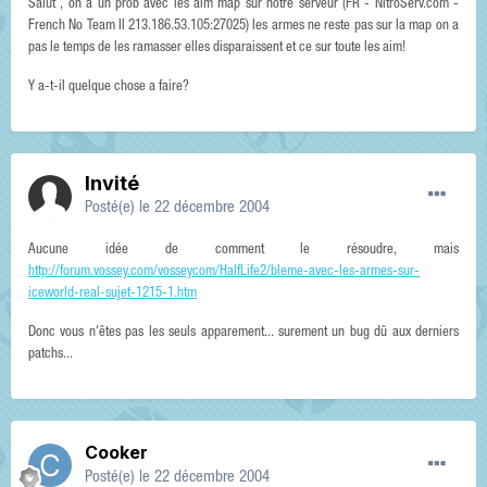
Salut , on a un prob avec les aim map sur notre serveur (FR - NitroServ.com -
French No Team II 213.186.53.105:27025) les armes ne reste pas sur la map on a
pas le temps de les ramasser elles disparaissent et ce sur toute les aim!
Y a-t-il quelque chose a faire?
Invité
Posté(e)
le 22 décembre 2004
Aucune idée de comment le résoudre, mais
http://forum.vossey.com/vosseycom/HalfLife2/bleme-avec-les-armes-sur-
iceworld-real-sujet-1215-1.htm
Donc vous n'êtes pas les seuls apparement... surement un bug dû aux derniers
patchs...
Cooker
Posté(e)
le 22 décembre 2004