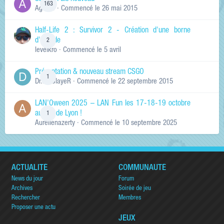
163
Ag0Nie
· Commencé
le 26 mai 2015
Half-Life 2 : Survivor 2 - Création d'une borne
d'arcade
2
levelkro
· Commencé
le 5 avril
Présentation & nouveau stream CSGO
1
Dr.KinSlayeR
· Commencé
le 22 septembre 2015
LAN'Oween 2025 – LAN Fun les 17-18-19 octobre
au sud de Lyon !
1
Aurelienazerty
· Commencé
le 10 septembre 2025
ACTUALITÉ
COMMUNAUTÉ
News du jour
Forum
Archives
Soirée de jeu
Rechercher
Membres
Proposer une actu
JEUX