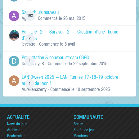
Salut ch'uis nouveau
163
Ag0Nie
· Commencé
le 26 mai 2015
Half-Life 2 : Survivor 2 - Création d'une borne
d'arcade
2
levelkro
· Commencé
le 5 avril
Présentation & nouveau stream CSGO
1
Dr.KinSlayeR
· Commencé
le 22 septembre 2015
LAN'Oween 2025 – LAN Fun les 17-18-19 octobre
au sud de Lyon !
1
Aurelienazerty
· Commencé
le 10 septembre 2025
ACTUALITÉ
COMMUNAUTÉ
News du jour
Forum
Archives
Soirée de jeu
Rechercher
Membres