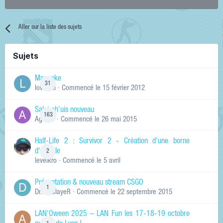
Aller sur la liste des sujets
Sujets
Manneke
31
lowskill
· Commencé
le 15 février 2012
Salut ch'uis nouveau
163
Ag0Nie
· Commencé
le 26 mai 2015
Half-Life 2 : Survivor 2 - Création d'une borne
d'arcade
2
levelkro
· Commencé
le 5 avril
Présentation & nouveau stream CSGO
1
Dr.KinSlayeR
· Commencé
le 22 septembre 2015
LAN'Oween 2025 – LAN Fun les 17-18-19 octobre