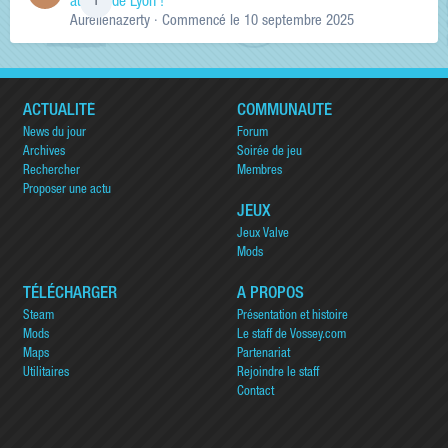
au sud de Lyon !
1
Aurelienazerty
· Commencé
le 10 septembre 2025
ACTUALITÉ
COMMUNAUTÉ
News du jour
Forum
Archives
Soirée de jeu
Rechercher
Membres
Proposer une actu
JEUX
Jeux Valve
Mods
TÉLÉCHARGER
A PROPOS
Steam
Présentation et histoire
Mods
Le staff de Vossey.com
Maps
Partenariat
Utilitaires
Rejoindre le staff
Contact