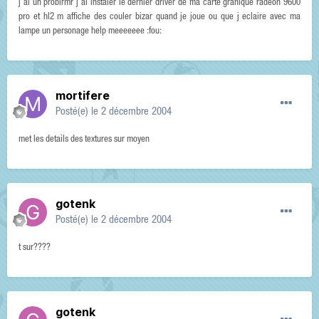
j ai un problrmr j ai instaler le dernier driver de ma carte grahique radeon 9600
pro et hl2 m affiche des couler bizar quand je joue ou que j eclaire avec ma
lampe un personage help meeeeeee :fou:
mortifere
Posté(e)
le 2 décembre 2004
met les details des textures sur moyen
gotenk
Posté(e)
le 2 décembre 2004
t sur????
gotenk