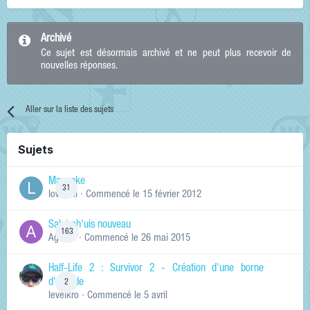
Archivé
Ce sujet est désormais archivé et ne peut plus recevoir de
nouvelles réponses.
Aller sur la liste des sujets
Sujets
Manneke
31
lowskill
· Commencé
le 15 février 2012
Salut ch'uis nouveau
163
Ag0Nie
· Commencé
le 26 mai 2015
Half-Life 2 : Survivor 2 - Création d'une borne
d'arcade
2
levelkro
· Commencé
le 5 avril