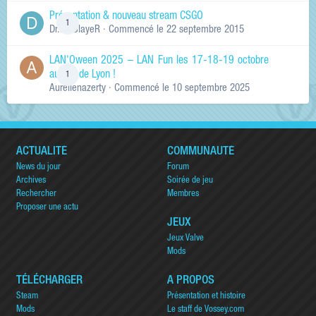
Présentation & nouveau stream CSGO
1
Dr.KinSlayeR
· Commencé
le 22 septembre 2015
LAN'Oween 2025 – LAN Fun les 17-18-19 octobre
au sud de Lyon !
1
Aurelienazerty
· Commencé
le 10 septembre 2025
ACTUALITÉ
COMMUNAUTÉ
News du jour
Forum
Archives
Soirée de jeu
Rechercher
Membres
Proposer une actu
JEUX
Jeux Valve
Mods
TÉLÉCHARGER
A PROPOS
Steam
Présentation et histoire
Mods
Le staff de Vossey.com