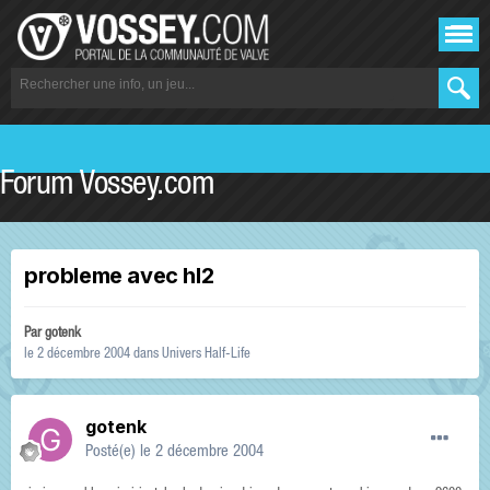
Forum Vossey.com
probleme avec hl2
Par
gotenk
le 2 décembre 2004
dans
Univers Half-Life
gotenk
Posté(e)
le 2 décembre 2004