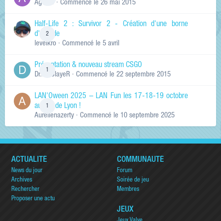
Ag0Nie
· Commencé
le 26 mai 2015
Half-Life 2 : Survivor 2 - Création d'une borne
d'arcade
2
levelkro
· Commencé
le 5 avril
Présentation & nouveau stream CSGO
1
Dr.KinSlayeR
· Commencé
le 22 septembre 2015
LAN'Oween 2025 – LAN Fun les 17-18-19 octobre
au sud de Lyon !
1
Aurelienazerty
· Commencé
le 10 septembre 2025
ACTUALITÉ
COMMUNAUTÉ
News du jour
Forum
Archives
Soirée de jeu
Rechercher
Membres
Proposer une actu
JEUX
Jeux Valve