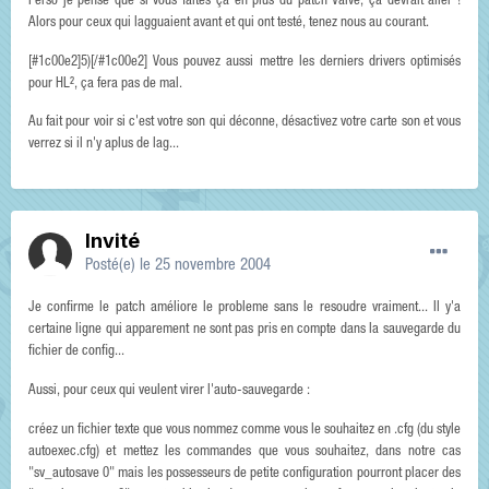
Perso je pense que si vous faites ça en plus du patch Valve, ça devrait aller !
Alors pour ceux qui lagguaient avant et qui ont testé, tenez nous au courant.
[#1c00e2]5)[/#1c00e2] Vous pouvez aussi mettre les derniers drivers optimisés
pour HL², ça fera pas de mal.
Au fait pour voir si c'est votre son qui déconne, désactivez votre carte son et vous
verrez si il n'y aplus de lag...
Invité
Posté(e)
le 25 novembre 2004
Je confirme le patch améliore le probleme sans le resoudre vraiment... Il y'a
certaine ligne qui apparement ne sont pas pris en compte dans la sauvegarde du
fichier de config...
Aussi, pour ceux qui veulent virer l'auto-sauvegarde :
créez un fichier texte que vous nommez comme vous le souhaitez en .cfg (du style
autoexec.cfg) et mettez les commandes que vous souhaitez, dans notre cas
"sv_autosave 0" mais les possesseurs de petite configuration pourront placer des