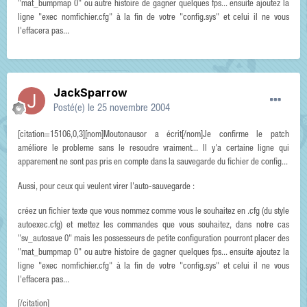
"mat_bumpmap 0" ou autre histoire de gagner quelques fps... ensuite ajoutez la
ligne "exec nomfichier.cfg" à la fin de votre "config.sys" et celui il ne vous
l'effacera pas...
JackSparrow
Posté(e)
le 25 novembre 2004
[citation=15106,0,3][nom]Moutonausor a écrit[/nom]Je confirme le patch
améliore le probleme sans le resoudre vraiment... Il y'a certaine ligne qui
apparement ne sont pas pris en compte dans la sauvegarde du fichier de config...
Aussi, pour ceux qui veulent virer l'auto-sauvegarde :
créez un fichier texte que vous nommez comme vous le souhaitez en .cfg (du style
autoexec.cfg) et mettez les commandes que vous souhaitez, dans notre cas
"sv_autosave 0" mais les possesseurs de petite configuration pourront placer des
"mat_bumpmap 0" ou autre histoire de gagner quelques fps... ensuite ajoutez la
ligne "exec nomfichier.cfg" à la fin de votre "config.sys" et celui il ne vous
l'effacera pas...
[/citation]