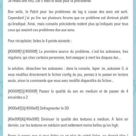
Je refais une FAQ, car c’était le souk pour la précédente.
Bon voilà, le Patch pour les problèmes de lag à cause des sons est sorti.
Cependant j’ai pu lire sur plusieurs forums que ce problème est diminué plutôt
qu’éradiqué. Ainsi, mais conseils précédents restent plus qu’indiqués pour tous
ceux qui avaient ces problèmes dus aux sons.
Pour récapituler, faites le 4 points suivants :
[#0000ff]1)[/#0000ff] La première source du problème, c'est les autosaves, tres
réguliers, qui chez certains personnes, font swapper à mort les disques dur...
la solution, désactiver les autosaves : dans la console, taper :sv_autosave 0, si
vous modifiez directement le fichier config du jeu, pensez à le passer en lecture
seule, sinon la commande que vous avez modifié disparaîtra du fichier...
[#0000ff]2)[/#0000ff] Passez la qualité du son en medium et de passer de 4
enceintes a 2
[#000ef0]3)[/#000ef0] Defragmenter le DD
[#0e00f0]4)[/#0e00f0] Diminuer la qualité des textures a medium. A faire en
dernier, car les textures en méduim sont nettement moins belles qu’en high.