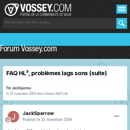
Forum Vossey.com
FAQ HL², problèmes lags sons (suite)
Par
JackSparrow
le 25 novembre 2004
dans
Univers Half-Life
JackSparrow
Posté(e)
le 25 novembre 2004