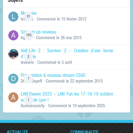
Sujets
Manneke
31
lowskill
· Commencé
le 15 février 2012
Salut ch'uis nouveau
163
Ag0Nie
· Commencé
le 26 mai 2015
Half-Life 2 : Survivor 2 - Création d'une borne
d'arcade
2
levelkro
· Commencé
le 5 avril
Présentation & nouveau stream CSGO
1
Dr.KinSlayeR
· Commencé
le 22 septembre 2015
LAN'Oween 2025 – LAN Fun les 17-18-19 octobre
au sud de Lyon !
1
Aurelienazerty
· Commencé
le 10 septembre 2025
ACTUALITÉ
COMMUNAUTÉ