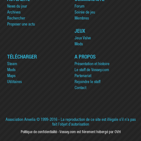
News du jour
Forum
Archives
Soirée de jeu
Rechercher
Membres
Proposer une actu
JEUX
Jeux Valve
Mods
TÉLÉCHARGER
A PROPOS
Steam
Présentation et histoire
Mods
Le staff de Vossey.com
Maps
Partenariat
Utilitaires
Rejoindre le staff
Contact
Association Anvelia
© 1999-2016 - La reproduction de ce site est illégale s'il n'a pas
fait l'objet d'autorisation
Politique de confidentialité
Vossey.com est fièrement hébergé par OVH