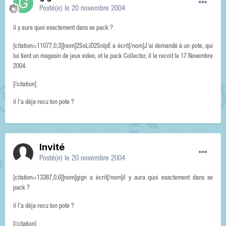
Posté(e)
le 20 novembre 2004
il y aura quoi exactement dans se pack ?
[citation=11077,0,3][nom]2SoLiD2SnIpE a écrit[/nom]J'ai demandé à un pote, qui
lui tient un magasin de jeux video, et le pack Collector, il le recoit le 17 Novembre
2004.
[/citation]
il l'a déja recu ton pote ?
Invité
Posté(e)
le 20 novembre 2004
[citation=13387,0,6][nom]gign a écrit[/nom]il y aura quoi exactement dans se
pack ?
il l'a déja recu ton pote ?
[/citation]