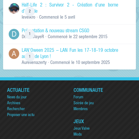
Half-Life 2 : Survivor 2 - Création d'une borne
d'arcade
2
levelkro
· Commencé
le 5 avril
Présentation & nouveau stream CSGO
1
Dr.KinSlayeR
· Commencé
le 22 septembre 2015
LAN'Oween 2025 – LAN Fun les 17-18-19 octobre
au sud de Lyon !
1
Aurelienazerty
· Commencé
le 10 septembre 2025
ACTUALITÉ
COMMUNAUTÉ
News du jour
Forum
Archives
Soirée de jeu
Rechercher
Membres
Proposer une actu
JEUX
Jeux Valve
Mods