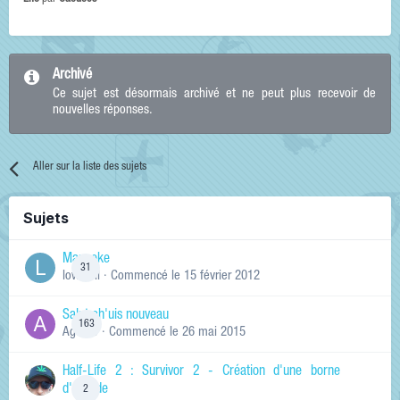
Archivé
Ce sujet est désormais archivé et ne peut plus recevoir de
nouvelles réponses.
Aller sur la liste des sujets
Sujets
Manneke
31
lowskill
· Commencé
le 15 février 2012
Salut ch'uis nouveau
163
Ag0Nie
· Commencé
le 26 mai 2015
Half-Life 2 : Survivor 2 - Création d'une borne
d'arcade
2