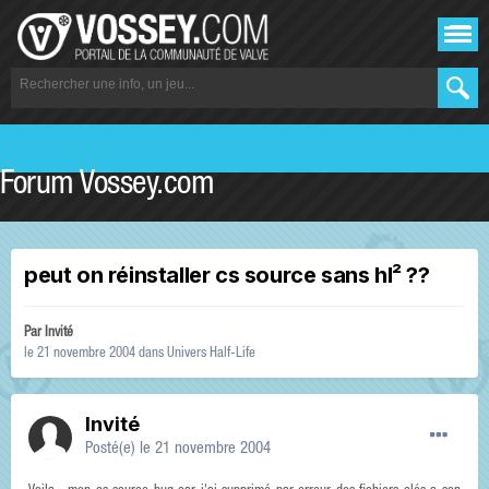
Forum Vossey.com
peut on réinstaller cs source sans hl² ??
Par Invité
le 21 novembre 2004
dans
Univers Half-Life
Invité
Posté(e)
le 21 novembre 2004