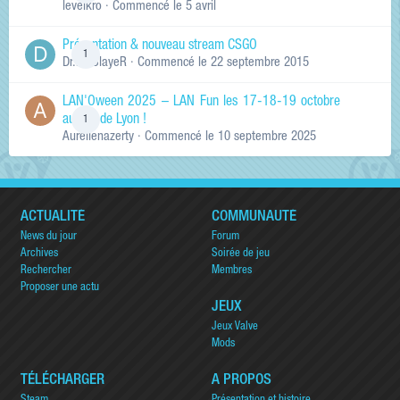
levelkro
· Commencé
le 5 avril
Présentation & nouveau stream CSGO
1
Dr.KinSlayeR
· Commencé
le 22 septembre 2015
LAN'Oween 2025 – LAN Fun les 17-18-19 octobre
au sud de Lyon !
1
Aurelienazerty
· Commencé
le 10 septembre 2025
ACTUALITÉ
COMMUNAUTÉ
News du jour
Forum
Archives
Soirée de jeu
Rechercher
Membres
Proposer une actu
JEUX
Jeux Valve
Mods
TÉLÉCHARGER
A PROPOS