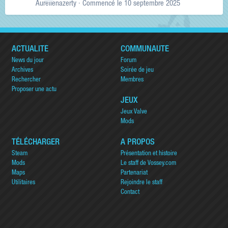
Aurelienazerty
· Commencé
le 10 septembre 2025
ACTUALITÉ
COMMUNAUTÉ
News du jour
Forum
Archives
Soirée de jeu
Rechercher
Membres
Proposer une actu
JEUX
Jeux Valve
Mods
TÉLÉCHARGER
A PROPOS
Steam
Présentation et histoire
Mods
Le staff de Vossey.com
Maps
Partenariat
Utilitaires
Rejoindre le staff
Contact