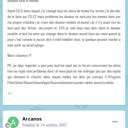
Bonjour tous le monde
Ayant CS:S dans lequel j'ai changé tous les skins de toutes les armes j'ai decider
de le faire sur CS:CZ mais probleme les dossier ne sont pas les memes donc par
ma propre initiative j'ai creer des dossier models et sound car il n'y avait rien du
tout sauf des fichier .document et .CFG je met tous mes skin dans le dossier
models et tout les sons qui change dans le dossier sound bien sur mais quand je
joue c'est comme si aucun skin n'etait installer donc si quelqun pouvait maider a
men sortir sa serait sympa .
Merci davance !!!
PS: jai deja regarder a peu pres tout les sujet sur le forum concernant les skins
rien ne regle mon probleme donc sil vous plait ne me rediriger pas sur des sujets
qui donnent le chemin dans lequel mettre les skin jle connais C:\Program
Files\Valve\Steam\SteamApps\Youremailname\counter-strike source\cstrike
++
Arcanos
Posté(e)
le 14 octobre 2007