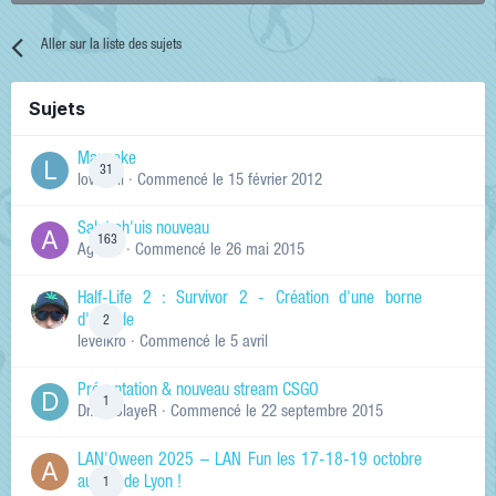
Aller sur la liste des sujets
Sujets
Manneke
31
lowskill
· Commencé
le 15 février 2012
Salut ch'uis nouveau
163
Ag0Nie
· Commencé
le 26 mai 2015
Half-Life 2 : Survivor 2 - Création d'une borne
d'arcade
2
levelkro
· Commencé
le 5 avril
Présentation & nouveau stream CSGO
1
Dr.KinSlayeR
· Commencé
le 22 septembre 2015
LAN'Oween 2025 – LAN Fun les 17-18-19 octobre
au sud de Lyon !
1