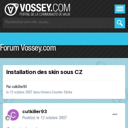
Forum Vossey.com
Installation des skin sous CZ
Par
cutkiller93
le 12 octobre 2007
dans
Univers Counter-Strike
cutkiller93
Posté(e)
le 12 octobre 2007