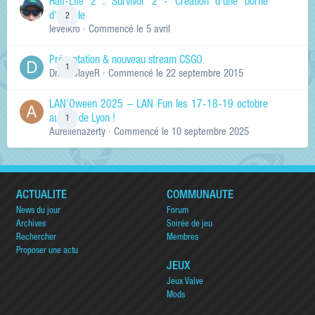
Half-Life 2 : Survivor 2 - Création d'une borne
d'arcade
2
levelkro
· Commencé
le 5 avril
Présentation & nouveau stream CSGO
1
Dr.KinSlayeR
· Commencé
le 22 septembre 2015
LAN'Oween 2025 – LAN Fun les 17-18-19 octobre
au sud de Lyon !
1
Aurelienazerty
· Commencé
le 10 septembre 2025
ACTUALITÉ
COMMUNAUTÉ
News du jour
Forum
Archives
Soirée de jeu
Rechercher
Membres
Proposer une actu
JEUX
Jeux Valve
Mods