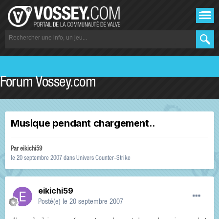
Forum Vossey.com
Musique pendant chargement..
Par
eikichi59
le 20 septembre 2007
dans
Univers Counter-Strike
eikichi59
Posté(e)
le 20 septembre 2007