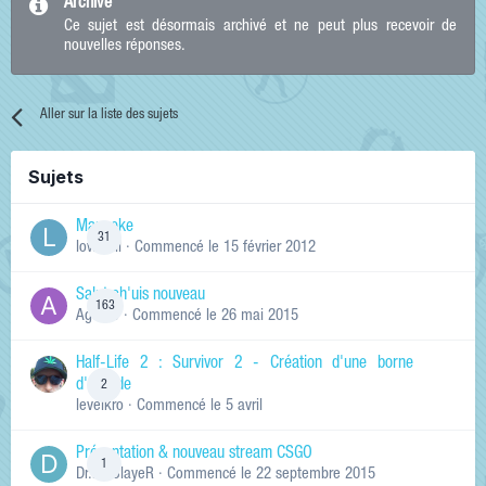
Archivé
Ce sujet est désormais archivé et ne peut plus recevoir de
nouvelles réponses.
Aller sur la liste des sujets
Sujets
Manneke
31
lowskill
· Commencé
le 15 février 2012
Salut ch'uis nouveau
163
Ag0Nie
· Commencé
le 26 mai 2015
Half-Life 2 : Survivor 2 - Création d'une borne
d'arcade
2
levelkro
· Commencé
le 5 avril
Présentation & nouveau stream CSGO
1
Dr.KinSlayeR
· Commencé
le 22 septembre 2015