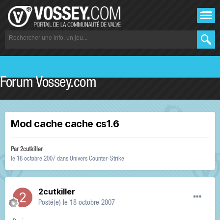
Forum Vossey.com
Mod cache cache cs1.6
Par
2cutkiller
le 18 octobre 2007
dans
Univers Counter-Strike
2cutkiller
Posté(e)
le 18 octobre 2007