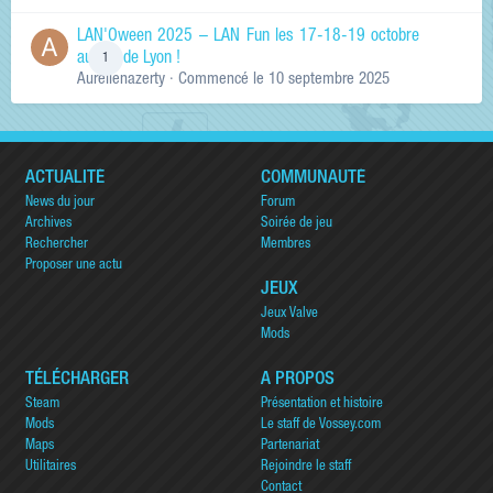
LAN'Oween 2025 – LAN Fun les 17-18-19 octobre
au sud de Lyon !
1
Aurelienazerty
· Commencé
le 10 septembre 2025
ACTUALITÉ
COMMUNAUTÉ
News du jour
Forum
Archives
Soirée de jeu
Rechercher
Membres
Proposer une actu
JEUX
Jeux Valve
Mods
TÉLÉCHARGER
A PROPOS
Steam
Présentation et histoire
Mods
Le staff de Vossey.com
Maps
Partenariat
Utilitaires
Rejoindre le staff
Contact