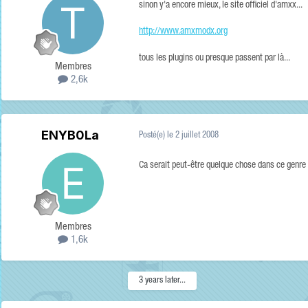
sinon y'a encore mieux, le site officiel d'amxx...
http://www.amxmodx.org
tous les plugins ou presque passent par là...
Membres
2,6k
ENYB0La
Posté(e)
le 2 juillet 2008
Ca serait peut-être quelque chose dans ce genre l
Membres
1,6k
3 years later...