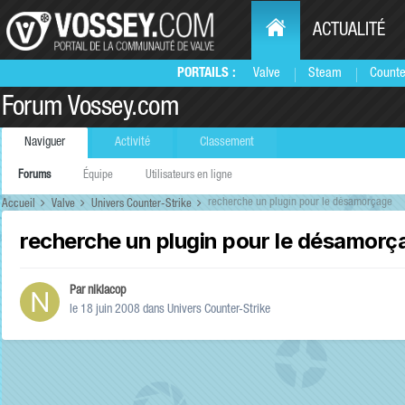
ACTUALITÉ
PORTAILS :
Valve
Steam
Counte
Forum Vossey.com
Naviguer
Activité
Classement
Forums
Équipe
Utilisateurs en ligne
recherche un plugin pour le désamorçage
Accueil
Valve
Univers Counter-Strike
recherche un plugin pour le désamorç
Par
niklacop
le 18 juin 2008
dans
Univers Counter-Strike