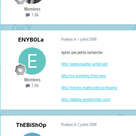
Membres
1,6k
ENYB0La
Posté(e)
le 1 juillet 2008
Après une petite recherche :
http://www.counter-script.net/
http://cs-scripting.20m.com/
Membres
1,6k
http://forums.mattie.info/cs/forums/
http://addons.eventscripts.com/
ThEBiShOp
Posté(e)
le 2 juillet 2008