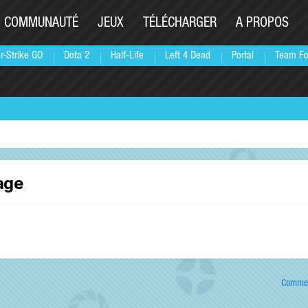
COMMUNAUTÉ
JEUX
TÉLÉCHARGER
A PROPOS
r-Strike GO
Dota 2
Half-Life
Left 4 Dead
Portal
Team Fo
age
Commen