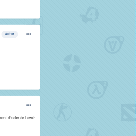
Auteur
ment désoler de t'avoir