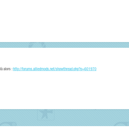
à alors :
http://forums.alliedmods.net/showthread.php?p=601970