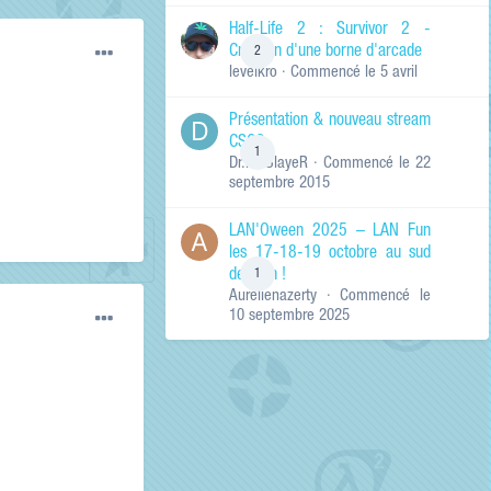
de ma recherche
RECHERCHER LES
Half-Life 2 : Survivor 2 -
RÉSULTATS DANS…
Création d'une borne d'arcade
2
levelkro
· Commencé
le 5 avril
Titres et corps
des contenus
Présentation & nouveau stream
Titres des
CSGO
contenus
1
Dr.KinSlayeR
· Commencé
le 22
uniquement
septembre 2015
LAN'Oween 2025 – LAN Fun
les 17-18-19 octobre au sud
de Lyon !
1
Aurelienazerty
· Commencé
le
10 septembre 2025