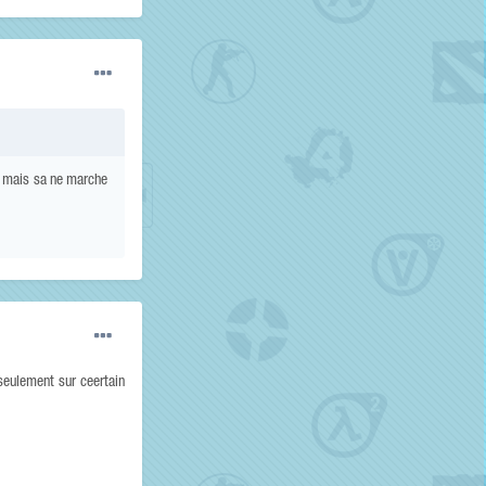
s mais sa ne marche
 seulement sur ceertain