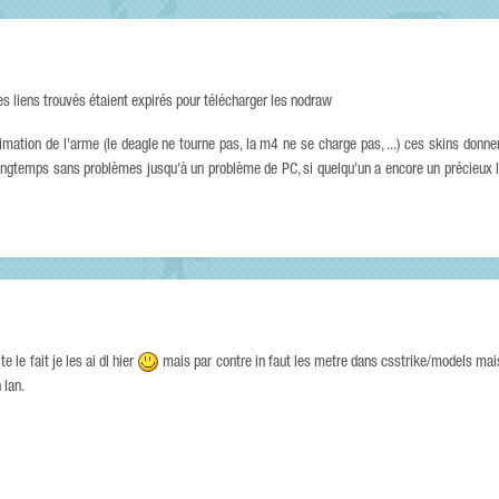
les liens trouvés étaient expirés pour télécharger les nodraw
animation de l'arme (le deagle ne tourne pas, la m4 ne se charge pas, ...) ces skins donn
 longtemps sans problèmes jusqu'à un problème de PC, si quelqu'un a encore un précieux 
 le fait je les ai dl hier
mais par contre in faut les metre dans csstrike/models mai
 lan.