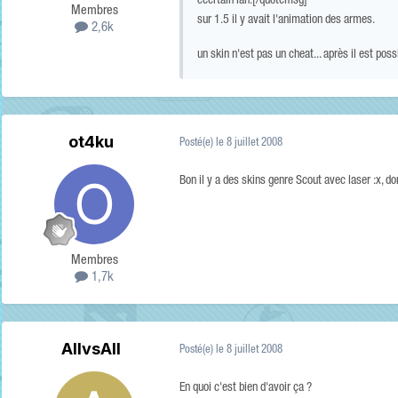
ceertain lan.[/quotemsg]
Membres
sur 1.5 il y avait l'animation des armes.
2,6k
un skin n'est pas un cheat... après il est pos
ot4ku
Posté(e)
le 8 juillet 2008
Bon il y a des skins genre Scout avec laser :x, 
Membres
1,7k
AllvsAll
Posté(e)
le 8 juillet 2008
En quoi c'est bien d'avoir ça ?