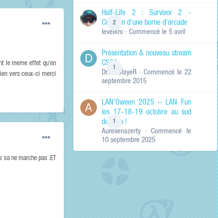
de ma recherche
RECHERCHER LES
Half-Life 2 : Survivor 2 -
RÉSULTATS DANS…
Création d'une borne d'arcade
2
levelkro
· Commencé
le 5 avril
Titres et corps
des contenus
Présentation & nouveau stream
Titres des
CSGO
contenus
ent le meme effet qu'en
1
Dr.KinSlayeR
· Commencé
le 22
uniquement
lien vers ceux-ci merci
septembre 2015
LAN'Oween 2025 – LAN Fun
les 17-18-19 octobre au sud
de Lyon !
1
Aurelienazerty
· Commencé
le
10 septembre 2025
s sa ne marche pas .ET