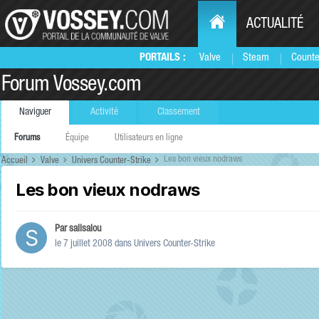
ACTUALITÉ
PORTAILS :
Valve
Steam
Counte
Forum Vossey.com
Naviguer
Activité
Classement
Forums
Équipe
Utilisateurs en ligne
Les bon vieux nodraws
Accueil
Valve
Univers Counter-Strike
Les bon vieux nodraws
Par
salisalou
le 7 juillet 2008
dans
Univers Counter-Strike