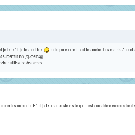
je te le fait je les ai dl hier
mais par contre in faut les metre dans csstrike/model
t surcertain lan.[/quotemsg]
délai d'utilisation des armes.
prumer les animation.Hé si j'ai vu sur plusieur site que c'est conssideré comme cheat