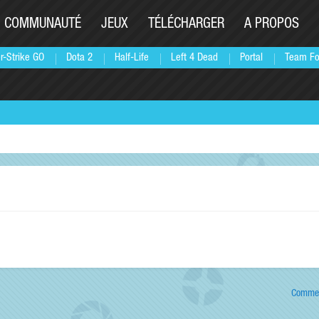
COMMUNAUTÉ
JEUX
TÉLÉCHARGER
A PROPOS
r-Strike GO
Dota 2
Half-Life
Left 4 Dead
Portal
Team Fo
Commen