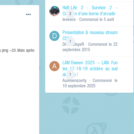
de ma recherche
RECHERCHER LES
Half-Life 2 : Survivor 2 -
RÉSULTATS DANS…
Création d'une borne d'arcade
2
levelkro
· Commencé
le 5 avril
Titres et corps
des contenus
Présentation & nouveau stream
Titres des
CSGO
contenus
1
Dr.KinSlayeR
· Commencé
le 22
uniquement
septembre 2015
ps ping ~20. Mais après
LAN'Oween 2025 – LAN Fun
les 17-18-19 octobre au sud
de Lyon !
1
Aurelienazerty
· Commencé
le
10 septembre 2025