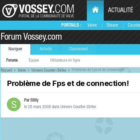
ACTUALITÉ
PORTAILS :
Valve
Steam
Counte
Forum Vossey.com
Naviguer
Activité
Classement
Forums
Équipe
Utilisateurs en ligne
Problème de Fps et de connection!
Accueil
Valve
Univers Counter-Strike
Problème de Fps et de connection!
Par
Stilly
le 28 mars 2008
dans
Univers Counter-Strike