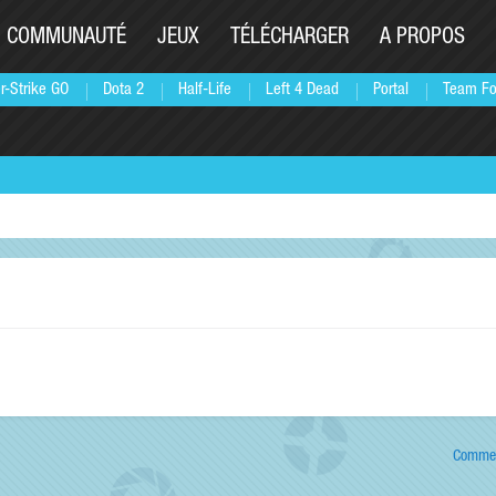
COMMUNAUTÉ
JEUX
TÉLÉCHARGER
A PROPOS
r-Strike GO
Dota 2
Half-Life
Left 4 Dead
Portal
Team Fo
Commen