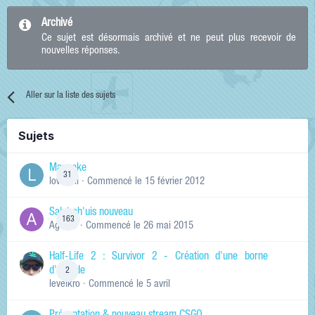
Archivé
Ce sujet est désormais archivé et ne peut plus recevoir de
nouvelles réponses.
Aller sur la liste des sujets
Sujets
Manneke
31
lowskill
· Commencé
le 15 février 2012
Salut ch'uis nouveau
163
Ag0Nie
· Commencé
le 26 mai 2015
Half-Life 2 : Survivor 2 - Création d'une borne
d'arcade
2
levelkro
· Commencé
le 5 avril