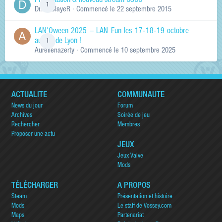
Présentation & nouveau stream CSGO
1
Dr.KinSlayeR
· Commencé
le 22 septembre 2015
LAN'Oween 2025 – LAN Fun les 17-18-19 octobre
au sud de Lyon !
1
Aurelienazerty
· Commencé
le 10 septembre 2025
ACTUALITÉ
COMMUNAUTÉ
News du jour
Forum
Archives
Soirée de jeu
Rechercher
Membres
Proposer une actu
JEUX
Jeux Valve
Mods
TÉLÉCHARGER
A PROPOS
Steam
Présentation et histoire
Mods
Le staff de Vossey.com
Maps
Partenariat