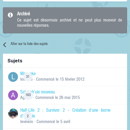
Archivé
Ce sujet est désormais archivé et ne peut plus recevoir de
nouvelles réponses.
Aller sur la liste des sujets
Sujets
Manneke
31
lowskill
· Commencé
le 15 février 2012
Salut ch'uis nouveau
163
Ag0Nie
· Commencé
le 26 mai 2015
Half-Life 2 : Survivor 2 - Création d'une borne
d'arcade
2
levelkro
· Commencé
le 5 avril