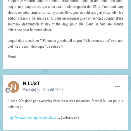
Bonjour, je voudrais jouer a counter strike source mais j´ai une petite hésitation
pcq´on m´a toujours dis que si on avait le clé oroginale de hl2, on l´introduit dans
steam, on telecharge et on sait y jouer. Donc jme suis dit que j´allait acheter hl2
edition classic (15€) mais j´ai vu dans un magasin que l´on vendait counter strike
source(+ deathmatch et day of the day) pour 30€. Donc sa fait une grande
différence pour la meme chose...
Lequel dois je acheter ? Pq une si grande diff de prix ? Etes vous sur qu"avec une
clef hl2 classic "débloque" cs source ?
Merci
N.LUST
Posté(e)
le 27 août 2007
Il est a 20€ (fnac par exemple) dans les autres magasins. Et voici le lien pour la
boite du jeu
http://www.collishop.be/collishop/
[...] Entrance=Y