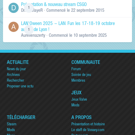
Présentation & nouveau stream CSGO
1
Dr.KinSlayeR
· Commencé
le 22 septembre 2015
LAN'Oween 2025 – LAN Fun les 17-18-19 octobre
au sud de Lyon !
1
Aurelienazerty
· Commencé
le 10 septembre 2025
ACTUALITÉ
COMMUNAUTÉ
News du jour
Forum
Archives
Soirée de jeu
Rechercher
Membres
Proposer une actu
JEUX
Jeux Valve
Mods
TÉLÉCHARGER
A PROPOS
Steam
Présentation et histoire
Mods
Le staff de Vossey.com