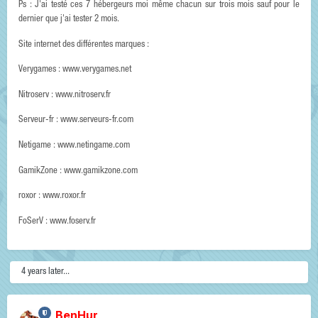
Ps : J'ai testé ces 7 hébergeurs moi même chacun sur trois mois sauf pour le
dernier que j'ai tester 2 mois.
Site internet des différentes marques :
Verygames : www.verygames.net
Nitroserv : www.nitroserv.fr
Serveur-fr : www.serveurs-fr.com
Netigame : www.netingame.com
GamikZone : www.gamikzone.com
roxor : www.roxor.fr
FoSerV : www.foserv.fr
4 years later...
BenHur