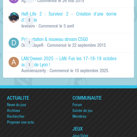
Ag0Nie
· Commencé
le 26 mai 2015
Half-Life 2 : Survivor 2 - Création d'une borne
d'arcade
2
levelkro
· Commencé
le 5 avril
Présentation & nouveau stream CSGO
1
Dr.KinSlayeR
· Commencé
le 22 septembre 2015
LAN'Oween 2025 – LAN Fun les 17-18-19 octobre
au sud de Lyon !
1
Aurelienazerty
· Commencé
le 10 septembre 2025
ACTUALITÉ
COMMUNAUTÉ
News du jour
Forum
Archives
Soirée de jeu
Rechercher
Membres
Proposer une actu
JEUX
Jeux Valve