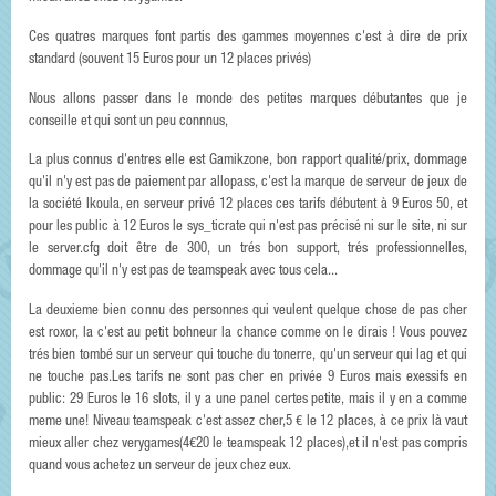
Ces quatres marques font partis des gammes moyennes c'est à dire de prix
standard (souvent 15 Euros pour un 12 places privés)
Nous allons passer dans le monde des petites marques débutantes que je
conseille et qui sont un peu connnus,
La plus connus d'entres elle est Gamikzone, bon rapport qualité/prix, dommage
qu'il n'y est pas de paiement par allopass, c'est la marque de serveur de jeux de
la société Ikoula, en serveur privé 12 places ces tarifs débutent à 9 Euros 50, et
pour les public à 12 Euros le sys_ticrate qui n'est pas précisé ni sur le site, ni sur
le server.cfg doit être de 300, un trés bon support, trés professionnelles,
dommage qu'il n'y est pas de teamspeak avec tous cela...
La deuxieme bien connu des personnes qui veulent quelque chose de pas cher
est roxor, la c'est au petit bohneur la chance comme on le dirais ! Vous pouvez
trés bien tombé sur un serveur qui touche du tonerre, qu'un serveur qui lag et qui
ne touche pas.Les tarifs ne sont pas cher en privée 9 Euros mais exessifs en
public: 29 Euros le 16 slots, il y a une panel certes petite, mais il y en a comme
meme une! Niveau teamspeak c'est assez cher,5 € le 12 places, à ce prix là vaut
mieux aller chez verygames(4€20 le teamspeak 12 places),et il n'est pas compris
quand vous achetez un serveur de jeux chez eux.