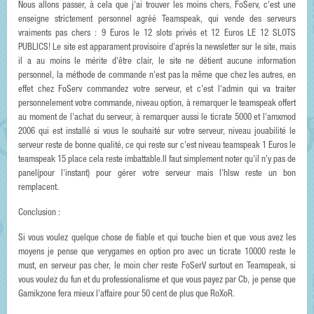
Nous allons passer, à cela que j'ai trouver les moins chers, FoServ, c'est une
enseigne strictement personnel agréé Teamspeak, qui vende des serveurs
vraiments pas chers : 9 Euros le 12 slots privés et 12 Euros LE 12 SLOTS
PUBLICS! Le site est apparament provisoire d'aprés la newsletter sur le site, mais
il a au moins le mérite d'être clair, le site ne détient aucune information
personnel, la méthode de commande n'est pas la même que chez les autres, en
effet chez FoServ commandez votre serveur, et c'est l'admin qui va traiter
personnelement votre commande, niveau option, à remarquer le teamspeak offert
au moment de l'achat du serveur, à remarquer aussi le ticrate 5000 et l'amxmod
2006 qui est installé si vous le souhaité sur votre serveur, niveau jouabilité le
serveur reste de bonne qualité, ce qui reste sur c'est niveau teamspeak 1 Euros le
teamspeak 15 place cela reste imbattable.Il faut simplement noter qu'il n'y pas de
panel(pour l'instant) pour gérer votre serveur mais l'hlsw reste un bon
remplacent.
Conclusion :
Si vous voulez quelque chose de fiable et qui touche bien et que vous avez les
moyens je pense que verygames en option pro avec un ticrate 10000 reste le
must, en serveur pas cher, le moin cher reste FoSerV surtout en Teamspeak, si
vous voulez du fun et du professionalisme et que vous payez par Cb, je pense que
Gamikzone fera mieux l'affaire pour 50 cent de plus que RoXoR.