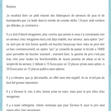
Bonjour,
Je voudrais faire un petit résumé des hébergeurs de serveurs de jeux et de
teamspeaks que j'ai testé dans le monde de counter strike 1.6 pour aidé certains
qui débutes, je commence :
Il y a tout d'abord verygames, plus connnu que jamais si vous n'y connaissais rien
en serveur chez verygames tout y est déjà installé, leur serveur, sans option "pro"
ne sont pas de trés bonne qualité est touchez beaucoup moin mais sa peut etre
un bon commencement, en option "pro" je conseille de passer le ticrate a 10000
pour permettre de toucher vraiment , vraiment bien, la gamme de prix n'est pas
trop cher pour toutes les fonctionnalités de leurss panelss de sitess et de la
simplicité du serveur, il débute à 15 Euros pour un 12 places privés sans option, à
29 Euros pour un 12 places publics sans options.
Il y a nitroserv, que je déconseille, en effet sans etre négatif, ils ne m'ont pas du
tout fait grosse impression.
Il y a Serveur-fr, rien à dire, bonne prise en main, mais pour le prix allez chez
verygames.
Il y a aussi netingame, même remarque que pour Serveur-fr, pour le prix vaut
mieux allez chez verygames.