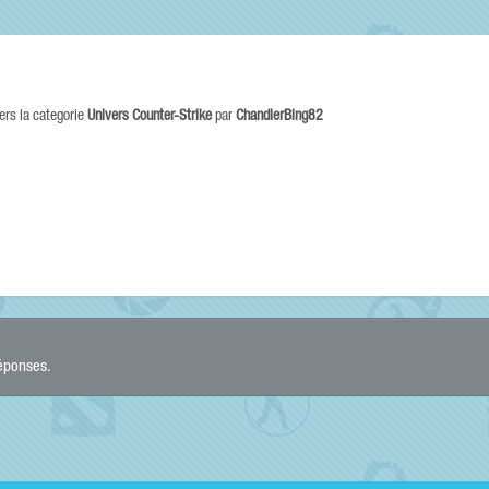
ers la categorie
Univers Counter-Strike
par
ChandlerBing82
réponses.