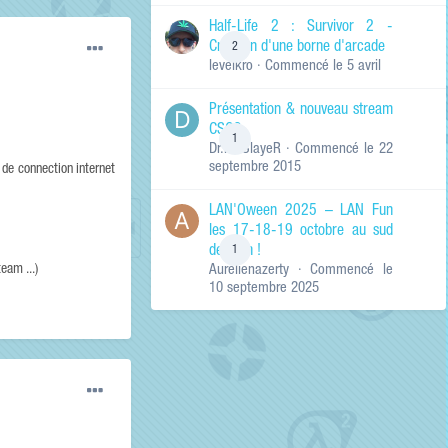
de ma recherche
RECHERCHER LES
Half-Life 2 : Survivor 2 -
RÉSULTATS DANS…
Création d'une borne d'arcade
2
levelkro
· Commencé
le 5 avril
Titres et corps
des contenus
Présentation & nouveau stream
Titres des
CSGO
contenus
1
Dr.KinSlayeR
· Commencé
le 22
uniquement
septembre 2015
s de connection internet
LAN'Oween 2025 – LAN Fun
les 17-18-19 octobre au sud
de Lyon !
1
eam ...)
Aurelienazerty
· Commencé
le
10 septembre 2025