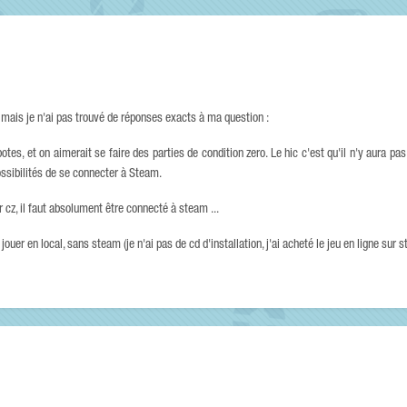
é mais je n'ai pas trouvé de réponses exacts à ma question :
tes, et on aimerait se faire des parties de condition zero. Le hic c'est qu'il n'y aura pa
ssibilités de se connecter à Steam.
r cz, il faut absolument être connecté à steam ...
ouer en local, sans steam (je n'ai pas de cd d'installation, j'ai acheté le jeu en ligne sur st