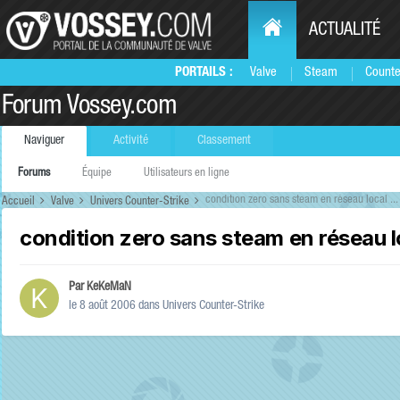
ACTUALITÉ
PORTAILS :
Valve
Steam
Counte
Forum Vossey.com
Naviguer
Activité
Classement
Forums
Équipe
Utilisateurs en ligne
condition zero sans steam en réseau local ...
Accueil
Valve
Univers Counter-Strike
condition zero sans steam en réseau lo
Par
KeKeMaN
le 8 août 2006
dans
Univers Counter-Strike