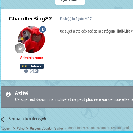
5 years later...
ChandlerBing82
Posté(e)
le 1 juin 2012
Ce sujet a été déplacé de la catégorie
Half-Life
v
Administreurs
64,2k
Archivé
Ce sujet est désormais archivé et ne peut plus recevoir de nouvelles 
Aller sur la liste des sujets
condition zero sans steam en réseau local ...
Accueil
Valve
Univers Counter-Strike