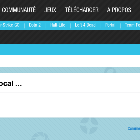
COMMUNAUTÉ
JEUX
TÉLÉCHARGER
A PROPOS
r-Strike GO
Dota 2
Half-Life
Left 4 Dead
Portal
Team Fo
cal ...
Commen