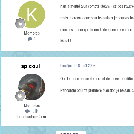
nan la moitié a un compte steam - cz, pas l'autre 
mais je croyais que pour les autres je pouvais ins
sinon es-tu sur que le mode déconnecté, ca per
Membres
4
Merci !
spicoul
Posté(e)
le 10 août 2006
Oui, le mode connecté permet de lancer condition z
Par contre pour ta première question je ne sais p
Membres
1,1k
Localisation
Caen