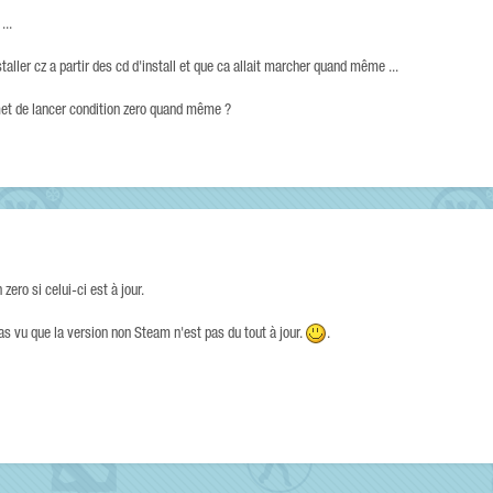
...
taller cz a partir des cd d'install et que ca allait marcher quand même ...
met de lancer condition zero quand même ?
ero si celui-ci est à jour.
as vu que la version non Steam n'est pas du tout à jour.
.