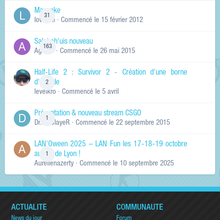
Manneke
31
lowskill
· Commencé
le 15 février 2012
Salut ch'uis nouveau
163
Ag0Nie
· Commencé
le 26 mai 2015
Half-Life 2 : Survivor 2 - Création d'une borne
d'arcade
2
levelkro
· Commencé
le 5 avril
Présentation & nouveau stream CSGO
1
Dr.KinSlayeR
· Commencé
le 22 septembre 2015
LAN'Oween 2025 – LAN Fun les 17-18-19 octobre
au sud de Lyon !
1
Aurelienazerty
· Commencé
le 10 septembre 2025
ACTUALITÉ
COMMUNAUTÉ
News du jour
Forum