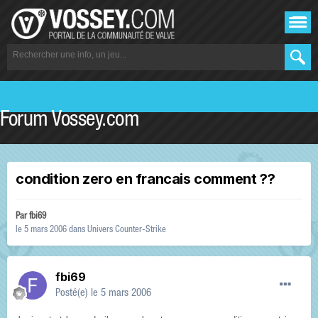
Forum Vossey.com
condition zero en francais comment ??
Par
fbi69
le 5 mars 2006
dans
Univers Counter-Strike
fbi69
Posté(e)
le 5 mars 2006