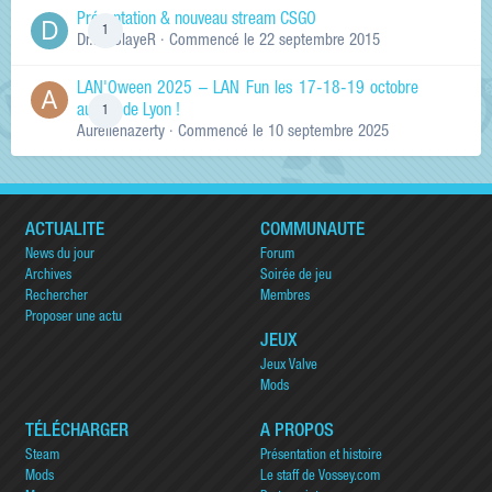
Présentation & nouveau stream CSGO
1
Dr.KinSlayeR
· Commencé
le 22 septembre 2015
LAN'Oween 2025 – LAN Fun les 17-18-19 octobre
au sud de Lyon !
1
Aurelienazerty
· Commencé
le 10 septembre 2025
ACTUALITÉ
COMMUNAUTÉ
News du jour
Forum
Archives
Soirée de jeu
Rechercher
Membres
Proposer une actu
JEUX
Jeux Valve
Mods
TÉLÉCHARGER
A PROPOS
Steam
Présentation et histoire
Mods
Le staff de Vossey.com