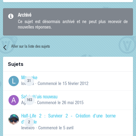
Archivé
Ce sujet est désormais archivé et ne peut plus recevoir de
nouvelles réponses.
Aller sur la liste des sujets
Sujets
Manneke
31
lowskill
· Commencé
le 15 février 2012
Salut ch'uis nouveau
163
Ag0Nie
· Commencé
le 26 mai 2015
Half-Life 2 : Survivor 2 - Création d'une borne
d'arcade
2
levelkro
· Commencé
le 5 avril