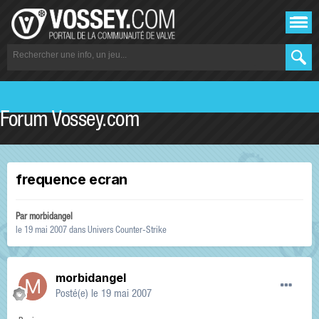
Forum Vossey.com
frequence ecran
Par
morbidangel
le 19 mai 2007
dans
Univers Counter-Strike
morbidangel
Posté(e)
le 19 mai 2007