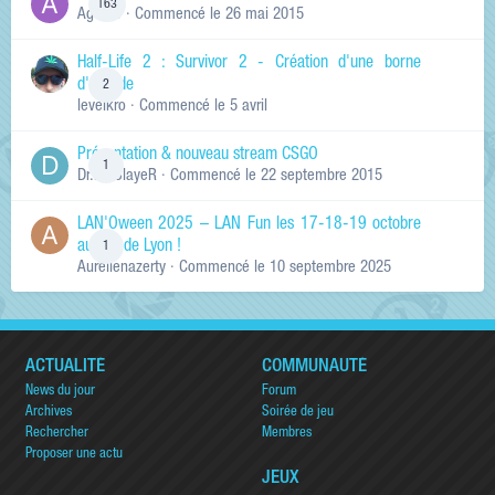
163
Ag0Nie
· Commencé
le 26 mai 2015
Half-Life 2 : Survivor 2 - Création d'une borne
d'arcade
2
levelkro
· Commencé
le 5 avril
Présentation & nouveau stream CSGO
1
Dr.KinSlayeR
· Commencé
le 22 septembre 2015
LAN'Oween 2025 – LAN Fun les 17-18-19 octobre
au sud de Lyon !
1
Aurelienazerty
· Commencé
le 10 septembre 2025
ACTUALITÉ
COMMUNAUTÉ
News du jour
Forum
Archives
Soirée de jeu
Rechercher
Membres
Proposer une actu
JEUX