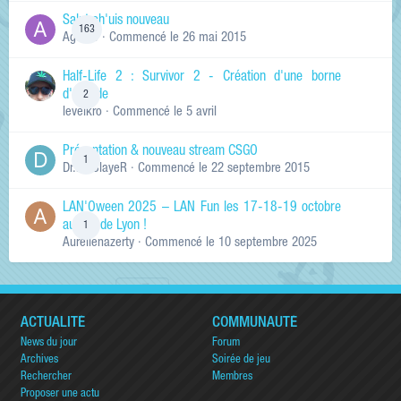
Salut ch'uis nouveau
163
Ag0Nie
· Commencé
le 26 mai 2015
Half-Life 2 : Survivor 2 - Création d'une borne
d'arcade
2
levelkro
· Commencé
le 5 avril
Présentation & nouveau stream CSGO
1
Dr.KinSlayeR
· Commencé
le 22 septembre 2015
LAN'Oween 2025 – LAN Fun les 17-18-19 octobre
au sud de Lyon !
1
Aurelienazerty
· Commencé
le 10 septembre 2025
ACTUALITÉ
COMMUNAUTÉ
News du jour
Forum
Archives
Soirée de jeu
Rechercher
Membres
Proposer une actu