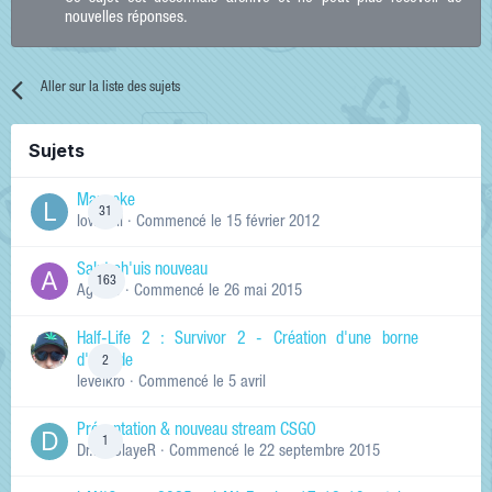
nouvelles réponses.
Aller sur la liste des sujets
Sujets
Manneke
31
lowskill
· Commencé
le 15 février 2012
Salut ch'uis nouveau
163
Ag0Nie
· Commencé
le 26 mai 2015
Half-Life 2 : Survivor 2 - Création d'une borne
d'arcade
2
levelkro
· Commencé
le 5 avril
Présentation & nouveau stream CSGO
1
Dr.KinSlayeR
· Commencé
le 22 septembre 2015