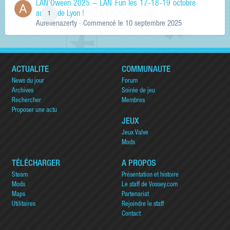
LAN'Oween 2025 – LAN Fun les 17-18-19 octobre
au sud de Lyon !
1
Aurelienazerty
· Commencé
le 10 septembre 2025
ACTUALITÉ
COMMUNAUTÉ
News du jour
Forum
Archives
Soirée de jeu
Rechercher
Membres
Proposer une actu
JEUX
Jeux Valve
Mods
TÉLÉCHARGER
A PROPOS
Steam
Présentation et histoire
Mods
Le staff de Vossey.com
Maps
Partenariat
Utilitaires
Rejoindre le staff
Contact