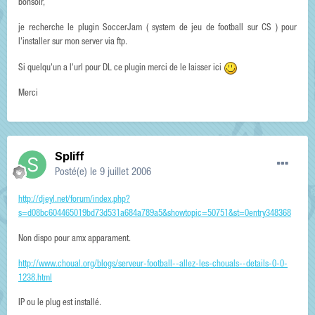
bonsoir,
je recherche le plugin SoccerJam ( system de jeu de football sur CS ) pour
l'installer sur mon server via ftp.
Si quelqu'un a l'url pour DL ce plugin merci de le laisser ici
Merci
Spliff
Posté(e)
le 9 juillet 2006
http://djeyl.net/forum/index.php?
s=d08bc604465019bd73d531a684a789a5&showtopic=50751&st=0entry348368
Non dispo pour amx apparament.
http://www.choual.org/blogs/serveur-football--allez-les-chouals--details-0-0-
1238.html
IP ou le plug est installé.