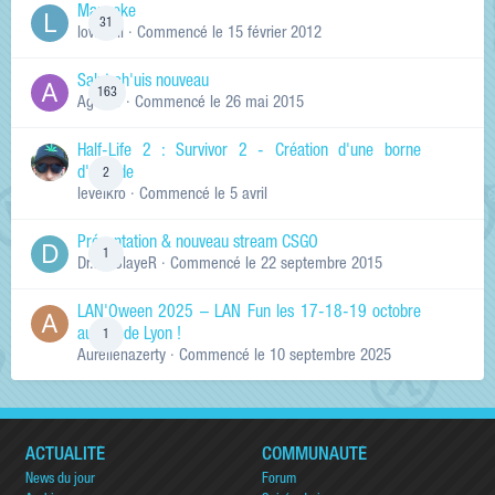
Manneke
31
lowskill
· Commencé
le 15 février 2012
Salut ch'uis nouveau
163
Ag0Nie
· Commencé
le 26 mai 2015
Half-Life 2 : Survivor 2 - Création d'une borne
d'arcade
2
levelkro
· Commencé
le 5 avril
Présentation & nouveau stream CSGO
1
Dr.KinSlayeR
· Commencé
le 22 septembre 2015
LAN'Oween 2025 – LAN Fun les 17-18-19 octobre
au sud de Lyon !
1
Aurelienazerty
· Commencé
le 10 septembre 2025
ACTUALITÉ
COMMUNAUTÉ
News du jour
Forum