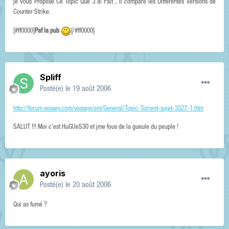
je Vous Propose Ce Topic Que J´ai Fait , Il compare les Différentes Versions de
Counter Strike.
[#ff0000]
Paf la pub
[/#ff0000]
Spliff
Posté(e)
le 19 août 2006
http://forum.vossey.com/vosseycom/General/Topic-Torrent-sujet-3527-1.htm
SALUT !!! Moi c'est HuGUeS30 et jme fous de la gueule du peuple !
ayoris
Posté(e)
le 20 août 2006
Qui as fumé ?