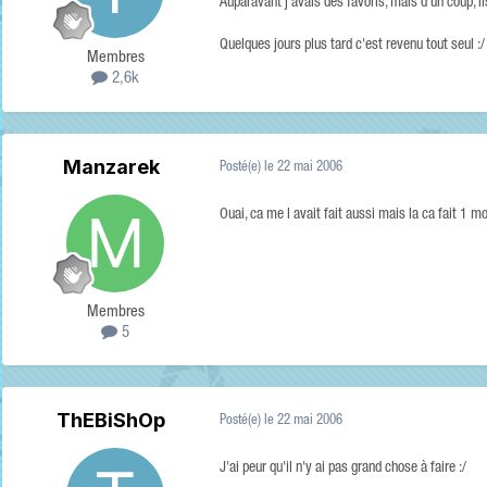
Auparavant j'avais des favoris, mais d'un coup, i
Quelques jours plus tard c'est revenu tout seul :/
Membres
2,6k
Manzarek
Posté(e)
le 22 mai 2006
Ouai, ca me l avait fait aussi mais la ca fait 1 moi
Membres
5
ThEBiShOp
Posté(e)
le 22 mai 2006
J'ai peur qu'il n'y ai pas grand chose à faire :/