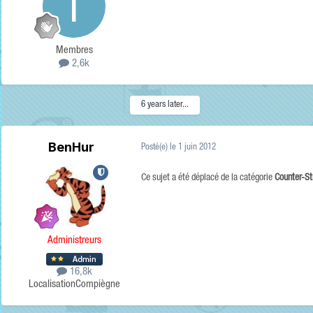
Membres
2,6k
6 years later...
BenHur
Posté(e)
le 1 juin 2012
Ce sujet a été déplacé de la catégorie
Counter-St
Administreurs
16,8k
Localisation
Compiègne