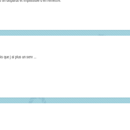
ls on disparus et impossible d'en remettre.
s que j ai plus un serv ...