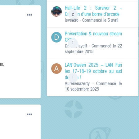
de ma recherche
RECHERCHER LES
Half-Life 2 : Survivor 2 -
RÉSULTATS DANS…
Création d'une borne d'arcade
2
levelkro
· Commencé
le 5 avril
Titres et corps
des contenus
Présentation & nouveau stream
Titres des
CSGO
contenus
1
Dr.KinSlayeR
· Commencé
le 22
uniquement
septembre 2015
am.
LAN'Oween 2025 – LAN Fun
les 17-18-19 octobre au sud
de Lyon !
1
Aurelienazerty
· Commencé
le
10 septembre 2025