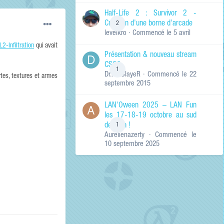
de ma recherche
RECHERCHER LES
Half-Life 2 : Survivor 2 -
RÉSULTATS DANS…
Création d'une borne d'arcade
2
levelkro
· Commencé
le 5 avril
Titres et corps
des contenus
L2-Infiltration
qui avait
Présentation & nouveau stream
Titres des
CSGO
contenus
1
Dr.KinSlayeR
· Commencé
le 22
uniquement
rtes, textures et armes
septembre 2015
LAN'Oween 2025 – LAN Fun
les 17-18-19 octobre au sud
de Lyon !
1
Aurelienazerty
· Commencé
le
10 septembre 2025