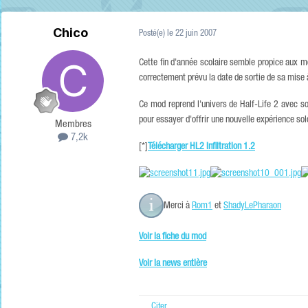
Chico
Posté(e)
le 22 juin 2007
Cette fin d'année scolaire semble propice aux mo
correctement prévu la date de sortie de sa mise à
Ce mod reprend l'univers de Half-Life 2 avec so
pour essayer d'offrir une nouvelle expérience sol
Membres
7,2k
[*]
Télécharger HL2 Infiltration 1.2
Merci à
Rom1
et
ShadyLePharaon
Voir la fiche du mod
Voir la news entière
Citer