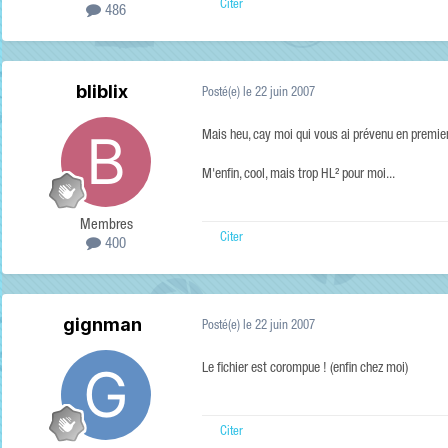
Citer
486
bliblix
Posté(e)
le 22 juin 2007
Mais heu, cay moi qui vous ai prévenu en premier 
M'enfin, cool, mais trop HL² pour moi...
Membres
Citer
400
gignman
Posté(e)
le 22 juin 2007
Le fichier est corompue ! (enfin chez moi)
Citer