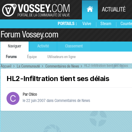
ACTUALITÉ
PORTAILS :
Valve
Steam
Counte
Forum Vossey.com
Naviguer
Activité
Classement
Forums
Équipe
Utilisateurs en ligne
HL2-Infiltration tient ses délais
Accueil
La Communauté
Commentaires de News
HL2-Infiltration tient ses délais
Par
Chico
le 22 juin 2007
dans
Commentaires de News