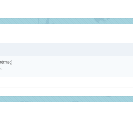
quotemsg]
s.