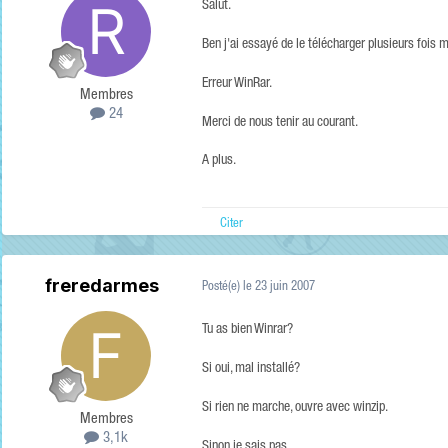
Salut.
Ben j'ai essayé de le télécharger plusieurs fois m
Erreur WinRar.
Membres
24
Merci de nous tenir au courant.
A plus.
Citer
freredarmes
Posté(e)
le 23 juin 2007
Tu as bien Winrar?
Si oui, mal installé?
Si rien ne marche, ouvre avec winzip.
Membres
3,1k
Sinon je sais pas.