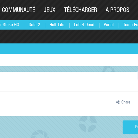
COMMUNAUTÉ
JEUX
TÉLÉCHARGER
A PROPOS
r-Strike GO
Dota 2
Half-Life
Left 4 Dead
Portal
Team Fo
Share
R