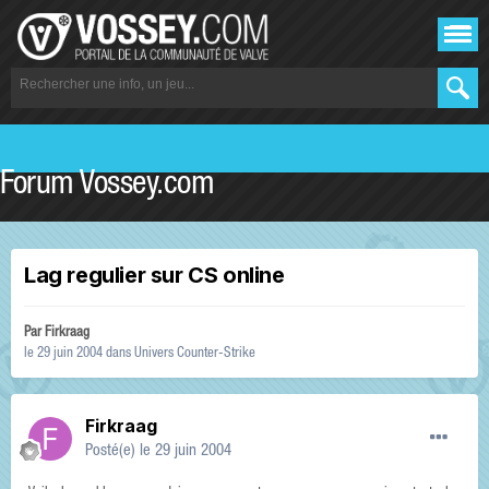
Forum Vossey.com
Lag regulier sur CS online
Par
Firkraag
le 29 juin 2004
dans
Univers Counter-Strike
Firkraag
Posté(e)
le 29 juin 2004