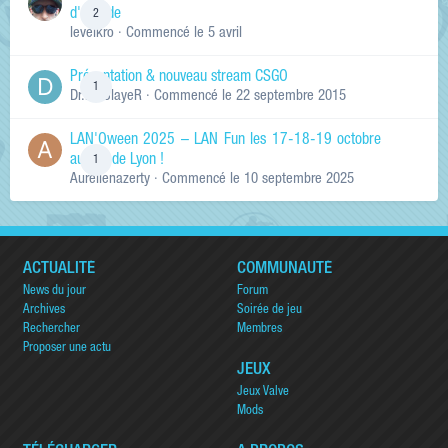
d'arcade
2
levelkro
· Commencé
le 5 avril
Présentation & nouveau stream CSGO
1
Dr.KinSlayeR
· Commencé
le 22 septembre 2015
LAN'Oween 2025 – LAN Fun les 17-18-19 octobre
au sud de Lyon !
1
Aurelienazerty
· Commencé
le 10 septembre 2025
ACTUALITÉ
COMMUNAUTÉ
News du jour
Forum
Archives
Soirée de jeu
Rechercher
Membres
Proposer une actu
JEUX
Jeux Valve
Mods