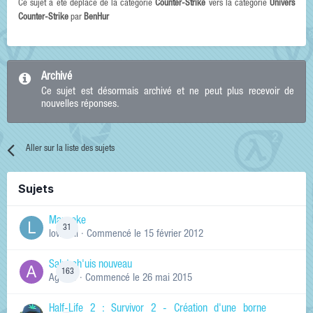
Ce sujet a été déplacé de la catégorie
Counter-Strike
vers la categorie
Univers
Counter-Strike
par
BenHur
Archivé
Ce sujet est désormais archivé et ne peut plus recevoir de
nouvelles réponses.
Aller sur la liste des sujets
Sujets
Manneke
31
lowskill
· Commencé
le 15 février 2012
Salut ch'uis nouveau
163
Ag0Nie
· Commencé
le 26 mai 2015
Half-Life 2 : Survivor 2 - Création d'une borne