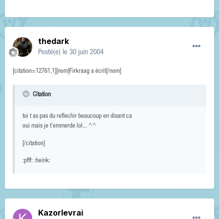
thedark
Posté(e)
le 30 juin 2004
[citation=12761,1][nom]Firkraag a écrit[/nom]
Citation
toi t as pas du reflechir beaucoup en disant ca
oui mais je t'emmerde lol... ^^
[/citation]
:pfff: :heink:
Kazorlevrai