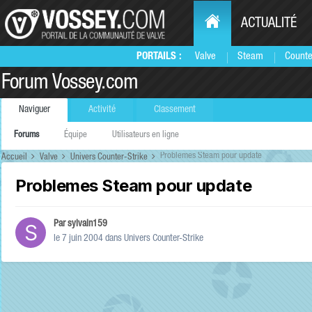
ACTUALITÉ
PORTAILS :
Valve
Steam
Counte
Forum Vossey.com
Naviguer
Activité
Classement
Forums
Équipe
Utilisateurs en ligne
Problemes Steam pour update
Accueil
Valve
Univers Counter-Strike
Problemes Steam pour update
Par
sylvain159
le 7 juin 2004
dans
Univers Counter-Strike