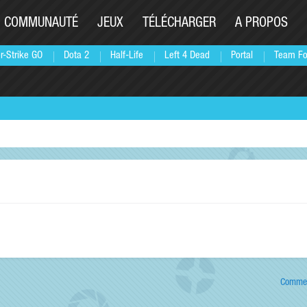
COMMUNAUTÉ
JEUX
TÉLÉCHARGER
A PROPOS
r-Strike GO
Dota 2
Half-Life
Left 4 Dead
Portal
Team Fo
Commen