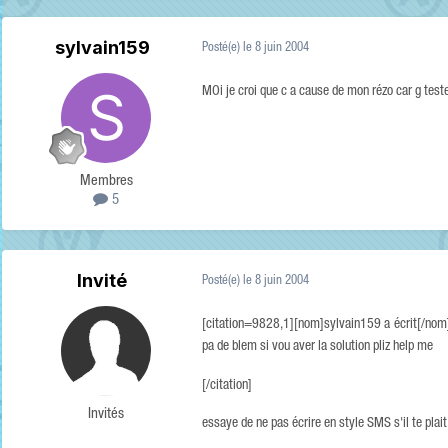
sylvain159
Posté(e)
le 8 juin 2004
MOi je croi que c a cause de mon rézo car g test
Membres
5
Invité
Posté(e)
le 8 juin 2004
[citation=9828,1][nom]sylvain159 a écrit[/nom]
pa de blem si vou aver la solution pliz help me
[/citation]
Invités
essaye de ne pas écrire en style SMS s'il te plait