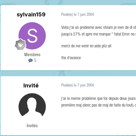
sylvain159
Posté(e)
le 7 juin 2004
Voila j'ai un probleme avec steam je vien de dl s
jusqu'a 27% et apre me marque " fatal Error: no
merci de me venir en aide pliz all
Membres
thx d'avance
5
Invité
Posté(e)
le 7 juin 2004
j'ai le meme problème que toi depuis deux jou
première maj (donc pas de maj de faite du tout). c 
Invités