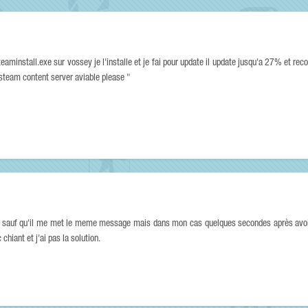
teaminstall.exe sur vossey je l'installe et je fai pour update il update jusqu'a 27% et r
 steam content server aviable please "
rs sauf qu'il me met le meme message mais dans mon cas quelques secondes après avoi
chiant et j'ai pas la solution.