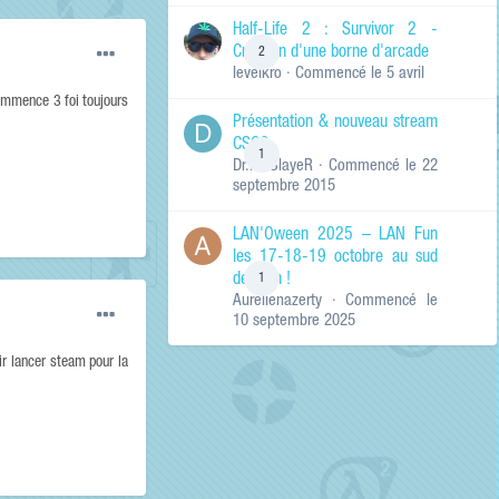
de ma recherche
RECHERCHER LES
Half-Life 2 : Survivor 2 -
RÉSULTATS DANS…
Création d'une borne d'arcade
2
levelkro
· Commencé
le 5 avril
Titres et corps
des contenus
ecommence 3 foi toujours
Présentation & nouveau stream
Titres des
CSGO
contenus
1
Dr.KinSlayeR
· Commencé
le 22
uniquement
septembre 2015
LAN'Oween 2025 – LAN Fun
les 17-18-19 octobre au sud
de Lyon !
1
Aurelienazerty
· Commencé
le
10 septembre 2025
r lancer steam pour la