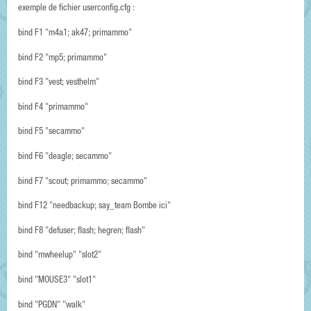
exemple de fichier userconfig.cfg :
bind F1 "m4a1; ak47; primammo"
bind F2 "mp5; primammo"
bind F3 "vest; vesthelm"
bind F4 "primammo"
bind F5 "secammo"
bind F6 "deagle; secammo"
bind F7 "scout; primammo; secammo"
bind F12 "needbackup; say_team Bombe ici"
bind F8 "defuser; flash; hegren; flash"
bind "mwheelup" "slot2"
bind "MOUSE3" "slot1"
bind "PGDN" "walk"