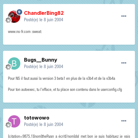
ChandlerBing82
Posté(e)
le 8 juin 2004
www.ns-fr.com :sweat:
Bugs__Bunny
Posté(e)
le 8 juin 2004
Pour NS il faut aussi la version 3 beta1 en plus de la v3b4 et de la v3b4a
Pour ton autoexec, tu l'efface, et tu place son contenu dans le userconfig.cfg
totowowo
Posté(e)
le 8 juin 2004
[citation=9875,1][nom]theRyan a écrit[/nom]dsl met bon je suis habituez je vais