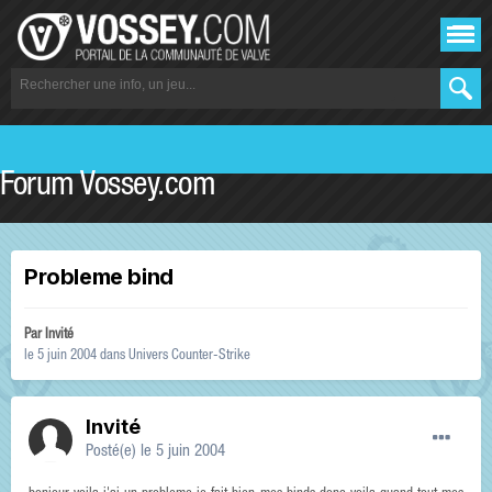
Forum Vossey.com
Probleme bind
Par Invité
le 5 juin 2004
dans
Univers Counter-Strike
Invité
Posté(e)
le 5 juin 2004