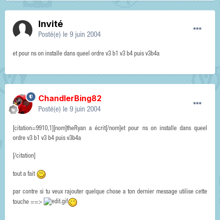
Invité
Posté(e)
le 9 juin 2004
et pour ns on installe dans queel ordre v3 b1 v3 b4 puis v3b4a
ChandlerBing82
Posté(e)
le 9 juin 2004
[citation=9910,1][nom]theRyan a écrit[/nom]et pour ns on installe dans queel
ordre v3 b1 v3 b4 puis v3b4a
[/citation]
tout a fait
par contre si tu veux rajouter quelque chose a ton dernier message utilise cette
touche ==>