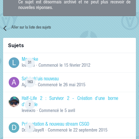
Ce sujet est désormais archivé et ne peut plus recevoir de
nouvelles réponses.
Aller sur la liste des sujets
Sujets
Manneke
31
lowskill
· Commencé
le 15 février 2012
Salut ch'uis nouveau
163
Ag0Nie
· Commencé
le 26 mai 2015
Half-Life 2 : Survivor 2 - Création d'une borne
d'arcade
2
levelkro
· Commencé
le 5 avril
Présentation & nouveau stream CSGO
1
Dr.KinSlayeR
· Commencé
le 22 septembre 2015