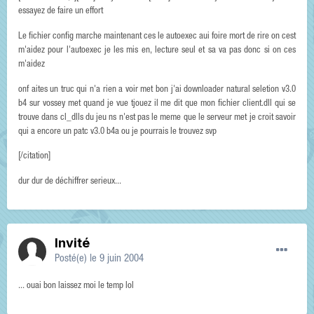
essayez de faire un effort
Le fichier config marche maintenant ces le autoexec aui foire mort de rire on cest
m'aidez pour l'autoexec je les mis en, lecture seul et sa va pas donc si on ces
m'aidez
onf aites un truc qui n'a rien a voir met bon j'ai downloader natural seletion v3.0
b4 sur vossey met quand je vue tjouez il me dit que mon fichier client.dll qui se
trouve dans cl_dlls du jeu ns n'est pas le meme que le serveur met je croit savoir
qui a encore un patc v3.0 b4a ou je pourrais le trouvez svp
[/citation]
dur dur de déchiffrer serieux...
Invité
Posté(e)
le 9 juin 2004
... ouai bon laissez moi le temp lol