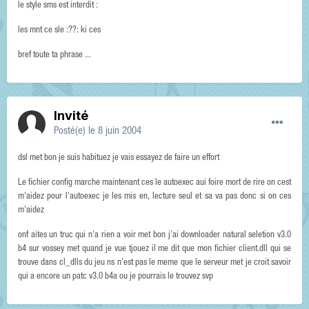
le style sms est interdit :
les mnt ce sle :??: ki ces
bref toute ta phrase ...
Invité
Posté(e)
le 8 juin 2004
dsl met bon je suis habituez je vais essayez de faire un effort
Le fichier config marche maintenant ces le autoexec aui foire mort de rire on cest
m'aidez pour l'autoexec je les mis en, lecture seul et sa va pas donc si on ces
m'aidez
onf aites un truc qui n'a rien a voir met bon j'ai downloader natural seletion v3.0
b4 sur vossey met quand je vue tjouez il me dit que mon fichier client.dll qui se
trouve dans cl_dlls du jeu ns n'est pas le meme que le serveur met je croit savoir
qui a encore un patc v3.0 b4a ou je pourrais le trouvez svp