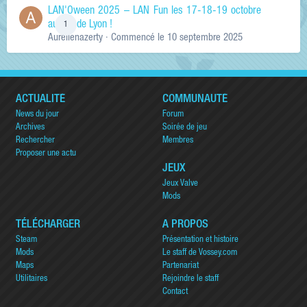
LAN'Oween 2025 – LAN Fun les 17-18-19 octobre
au sud de Lyon !
1
Aurelienazerty
· Commencé
le 10 septembre 2025
ACTUALITÉ
COMMUNAUTÉ
News du jour
Forum
Archives
Soirée de jeu
Rechercher
Membres
Proposer une actu
JEUX
Jeux Valve
Mods
TÉLÉCHARGER
A PROPOS
Steam
Présentation et histoire
Mods
Le staff de Vossey.com
Maps
Partenariat
Utilitaires
Rejoindre le staff
Contact