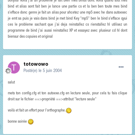
bonjour voila j'ai un probleme je fait bien mes binds donc voila quand tout mes
bind et alias sont fait ben je lance une partie cs et la ben ben toute mes bind
s'efface donc genre je fait un alias pour ahcetez une mp5 avec he dans autoexec
je emt sa puis je vais dans bind je met bind Key "mp5" ben le bind s'efface qyui
ces le probleme sachant que j'ai deja reinstallez cs rienstallez hl utilisez un
programme de bind j'ai aussi reinstallez XP et essayez avec plusieur cd hl dont
biensur des copuies et original
totowowo
Posté(e)
le 5 juin 2004
salut
mets ton config.cfg et ton autoexe.cfg en lecture seule, pour cela tu fais clique
droit sur le fichier ==>propriété ==>attribut "lecture seule"
voilà et fait un effort pour l'orthographe.
bonne soirée