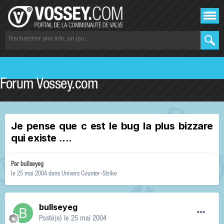
Forum Vossey.com
Je pense que c est le bug la plus bizzare
qui existe ....
Par
bullseyeg
le 25 mai 2004
dans
Univers Counter-Strike
bullseyeg
Posté(e)
le 25 mai 2004