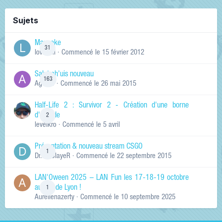
Sujets
Manneke
31
lowskill
· Commencé
le 15 février 2012
Salut ch'uis nouveau
163
Ag0Nie
· Commencé
le 26 mai 2015
Half-Life 2 : Survivor 2 - Création d'une borne
d'arcade
2
levelkro
· Commencé
le 5 avril
Présentation & nouveau stream CSGO
1
Dr.KinSlayeR
· Commencé
le 22 septembre 2015
LAN'Oween 2025 – LAN Fun les 17-18-19 octobre
au sud de Lyon !
1
Aurelienazerty
· Commencé
le 10 septembre 2025