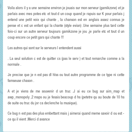
Voila alors il y a une semaine environ je jouais sur mon serveur (gamikzone) et je
parlais avec mes potes etc et tout d un coup quand je rapuis sur K pour parlais j
entend une petit voix qui chante , la chanson est en anglais assez connus je
pense et c est un enfant qui la chante (style evian) .Une semaine plus tard cette
fois-ci sur un autre serveur toujours gamikzone je jou ,je parle etc et tout d un
coup encore ce petit gars qui chante !!!
Les autres qui sont sur le serveurs l entendent aussi
. La seul solution c est de quitter cs (pas le serv ) et tout remarche comme a la
normale .
Je precise que je n est pas dl hlss ou tout autre programme de ce type ni cette
famseuse chason .
A et je viens de me souvenir d un truc .J ai eu ce bug sur aim_map et
awp_monopoly ,2 maps ou je fesais beacoup d hs (petetre qu au boute de 10 hs
de suite ou truc du jor ca declenche la musique).
Ce bug n est pas des plus embettant mais j aimerai quand meme savoir d ou est -
ce qu il vient .Merci d avance