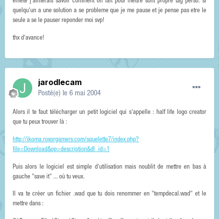
enfete j'aimerais savoir comment on fait pour mettre sont propre tag perso. si
quelqu'un a une solution a se probleme que je me pause et je pense pas etre le
seule a se le pauser reponder moi svp!
thx d'avance!
jarodlecam
Posté(e)
le 6 mai 2004
Alors il te faut télécharger un petit logiciel qui s'appelle : half life logo creator
que tu peux trouver là :
http://ikoma.roxorgamers.com/squelette7/index.php?
file=Download&op=description&dl_id=1
Puis alors le logiciel est simple d'utilisation mais noublit de mettre en bas à
gauche "save it" ... où tu veux.
Il va te créer un fichier .wad que tu dois renommer en "tempdecal.wad" et le
mettre dans :