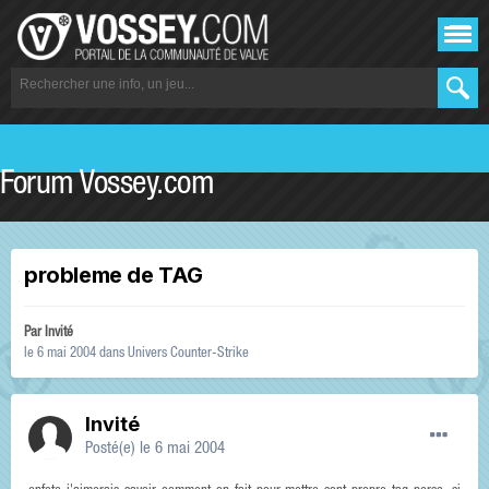
Forum Vossey.com
probleme de TAG
Par Invité
le 6 mai 2004
dans
Univers Counter-Strike
Invité
Posté(e)
le 6 mai 2004