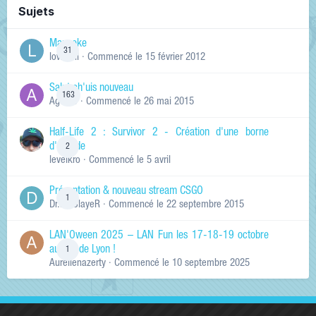
Sujets
Manneke
31
lowskill
· Commencé
le 15 février 2012
Salut ch'uis nouveau
163
Ag0Nie
· Commencé
le 26 mai 2015
Half-Life 2 : Survivor 2 - Création d'une borne
d'arcade
2
levelkro
· Commencé
le 5 avril
Présentation & nouveau stream CSGO
1
Dr.KinSlayeR
· Commencé
le 22 septembre 2015
LAN'Oween 2025 – LAN Fun les 17-18-19 octobre
au sud de Lyon !
1
Aurelienazerty
· Commencé
le 10 septembre 2025