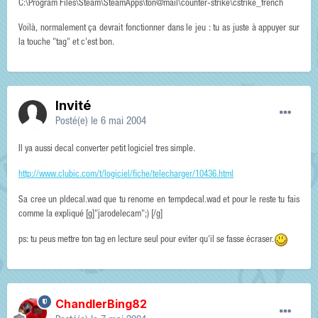
C:\Program Files\Steam\SteamApps\ton@mail\counter-strike\cstrike_french
Voilà, normalement ça devrait fonctionner dans le jeu : tu as juste à appuyer sur
la touche "tag" et c'est bon.
Invité
Posté(e)
le 6 mai 2004
Il ya aussi decal converter petit logiciel tres simple.
http://www.clubic.com/t/logiciel/fiche/telecharger/10436.html
Sa cree un pldecal.wad que tu renome en tempdecal.wad et pour le reste tu fais
comme la expliqué [g]"jarodelecam";) [/g]
ps: tu peus mettre ton tag en lecture seul pour eviter qu'il se fasse écraser.
ChandlerBing82