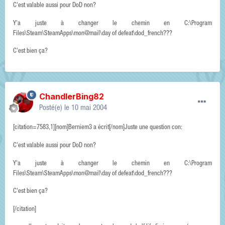
C'est valable aussi pour DoD non?
Y'a juste à changer le chemin en C:\Program
Files\Steam\SteamApps\mon@mail\day of defeat\dod_french???
C'est bien ça?
ChandlerBing82
Posté(e)
le 10 mai 2004
[citation=7583,1][nom]Berniem3 a écrit[/nom]Juste une question con:
C'est valable aussi pour DoD non?
Y'a juste à changer le chemin en C:\Program
Files\Steam\SteamApps\mon@mail\day of defeat\dod_french???
C'est bien ça?
[/citation]