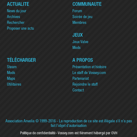
ACTUALITÉ
COMMUNAUTÉ
News du jour
Forum
Archives
Soirée de jeu
Rechercher
Membres
Proposer une actu
JEUX
Jeux Valve
Mods
TÉLÉCHARGER
A PROPOS
Steam
Présentation et histoire
Mods
Le staff de Vossey.com
Maps
Partenariat
Utilitaires
Rejoindre le staff
Contact
Association Anvelia
© 1999-2016 - La reproduction de ce site est illégale s'il n'a pas
fait l'objet d'autorisation
Politique de confidentialité
Vossey.com est fièrement hébergé par OVH