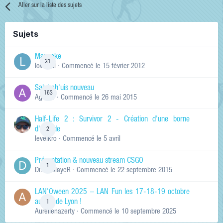
Aller sur la liste des sujets
Sujets
Manneke
31
lowskill
· Commencé
le 15 février 2012
Salut ch'uis nouveau
163
Ag0Nie
· Commencé
le 26 mai 2015
Half-Life 2 : Survivor 2 - Création d'une borne
d'arcade
2
levelkro
· Commencé
le 5 avril
Présentation & nouveau stream CSGO
1
Dr.KinSlayeR
· Commencé
le 22 septembre 2015
LAN'Oween 2025 – LAN Fun les 17-18-19 octobre
au sud de Lyon !
1
Aurelienazerty
· Commencé
le 10 septembre 2025