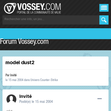
Forum Vossey.com
model dust2
Par Invité
le 15 mai 2004
dans
Univers Counter-Strike
Invité
Posté(e)
le 15 mai 2004